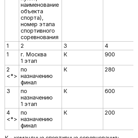
наименование
объекта
спорта),
номер этапа
спортивного
соревнования
1
2
3
4
1
г. Москва
К
900
1 этап
2
по
К
280
<*>
назначению
финал
3
по
К
600
назначению
1 этап
4
по
К
200
<*>
назначению
финал
К - командные спортивные соревнования;