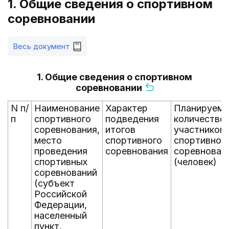
1. Общие сведения о спортивном
соревновании
Весь документ
1. Общие сведения о спортивном
соревновании
N п/
Наименование
Характер
Планируем
п
спортивного
подведения
количество
соревнования,
итогов
участников
место
спортивного
спортивног
проведения
соревнования
соревнован
спортивных
(человек)
соревнований
(субъект
Российской
Федерации,
населенный
пункт,