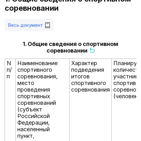
соревновании
Весь документ
1. Общие сведения о спортивном
соревновании
N
Наименование
Характер
Планируе
п/
спортивного
подведения
количест
п
соревнования,
итогов
участник
место
спортивного
спортивн
проведения
соревнования
соревнов
спортивных
(человек)
соревнований
(субъект
Российской
Федерации,
населенный
пункт,