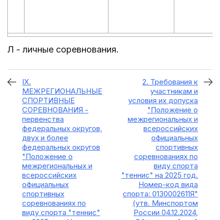
Л - личные соревнования.
IX.
2. Требования к
МЕЖРЕГИОНАЛЬНЫЕ
участникам и
СПОРТИВНЫЕ
условия их допуска
СОРЕВНОВАНИЯ -
"Положение о
первенства
межрегиональных и
федеральных округов,
всероссийских
двух и более
официальных
федеральных округов
спортивных
"Положение о
соревнованиях по
межрегиональных и
виду спорта
всероссийских
"теннис" на 2025 год.
официальных
Номер-код вида
спортивных
спорта: 0130002611Я"
соревнованиях по
(утв. Минспортом
виду спорта "теннис"
России 04.12.2024,