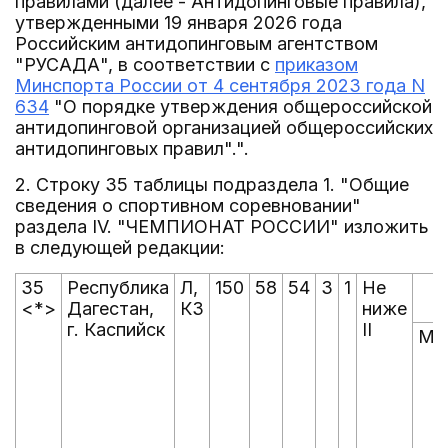
правилами (далее - Антидопинговые правила),
утвержденными 19 января 2026 года
Российским антидопинговым агентством
"РУСАДА", в соответствии с
приказом
Минспорта России от 4 сентября 2023 года N
634
"О порядке утверждения общероссийской
антидопинговой организацией общероссийских
антидопинговых правил".".
2. Строку 35 таблицы подраздела 1. "Общие
сведения о спортивном соревновании"
раздела IV. "ЧЕМПИОНАТ РОССИИ" изложить
в следующей редакции:
35
Республика
Л,
150
58
54
3
1
Не
<*>
Дагестан,
КЗ
ниже
г. Каспийск
II
Му