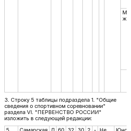
Му
же
3. Строку 5 таблицы подраздела 1. "Общие
сведения о спортивном соревновании"
раздела VI. "ПЕРВЕНСТВО РОССИИ"
изложить в следующей редакции:
5
Самарская
Л
60
32
30
2
-
Не
Юнош