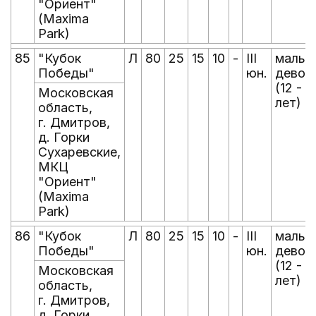
"Ориент"
(Maxima
Park)
85
"Кубок
Л
80
25
15
10
-
III
мальчи
Победы"
юн.
девоч
(12 - 1
Московская
лет)
область,
г. Дмитров,
д. Горки
Сухаревские,
МКЦ
"Ориент"
(Maxima
Park)
86
"Кубок
Л
80
25
15
10
-
III
мальчи
Победы"
юн.
девоч
(12 - 1
Московская
лет)
область,
г. Дмитров,
д. Горки