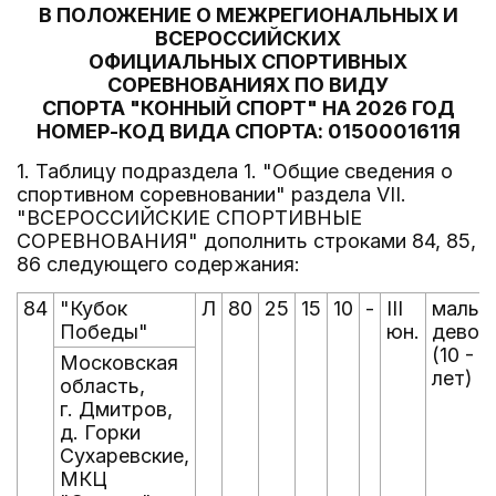
В ПОЛОЖЕНИЕ О МЕЖРЕГИОНАЛЬНЫХ И
ВСЕРОССИЙСКИХ
ОФИЦИАЛЬНЫХ СПОРТИВНЫХ
СОРЕВНОВАНИЯХ ПО ВИДУ
СПОРТА "КОННЫЙ СПОРТ" НА 2026 ГОД
НОМЕР-КОД ВИДА СПОРТА: 0150001611Я
1. Таблицу подраздела 1. "Общие сведения о
спортивном соревновании" раздела VII.
"ВСЕРОССИЙСКИЕ СПОРТИВНЫЕ
СОРЕВНОВАНИЯ" дополнить строками 84, 85,
86 следующего содержания:
84
"Кубок
Л
80
25
15
10
-
III
мальчи
Победы"
юн.
девоч
(10 - 1
Московская
лет)
область,
г. Дмитров,
д. Горки
Сухаревские,
МКЦ