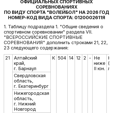
ОФИЦИАЛЬНЫХ СПОРТИВНЫХ
СОРЕВНОВАНИЯХ
ПО ВИДУ СПОРТА "ВОЛЕЙБОЛ" НА 2026 ГОД
НОМЕР-КОД ВИДА СПОРТА: 0120002611Я
1. Таблицу подраздела 1. "Общие сведения о
спортивном соревновании" раздела VII.
"ВСЕРОССИЙСКИЕ СПОРТИВНЫЕ
СОРЕВНОВАНИЯ" дополнить строками 21, 22,
23 следующего содержания:
21
Алтайский
К
504
14
12
2
-
Не
Ю
край,
ниже
(д
г. Барнаул
II юн.
ле
Свердловская
область,
г. Екатеринбург
Нижегородская
область,
г. Нижний
Новгород