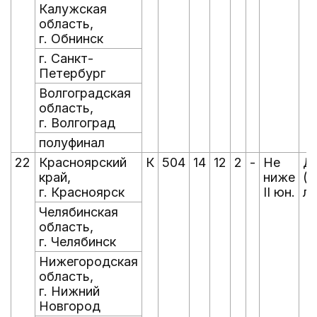
Калужская
область,
г. Обнинск
г. Санкт-
Петербург
Волгоградская
область,
г. Волгоград
полуфинал
22
Красноярский
К
504
14
12
2
-
Не
Д
край,
ниже
(д
г. Красноярск
II юн.
ле
Челябинская
область,
г. Челябинск
Нижегородская
область,
г. Нижний
Новгород