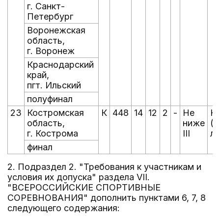
г. Санкт-
Петербург
Воронежская
область,
г. Воронеж
Краснодарский
край,
пгт. Ильский
полуфинал
23
Костромская
К
448
14
12
2
-
Не
Ю
область,
ниже
(д
г. Кострома
III
ле
финал
2. Подраздел 2. "Требования к участникам и
условия их допуска" раздела VII.
"ВСЕРОССИЙСКИЕ СПОРТИВНЫЕ
СОРЕВНОВАНИЯ" дополнить пунктами 6, 7, 8
следующего содержания: