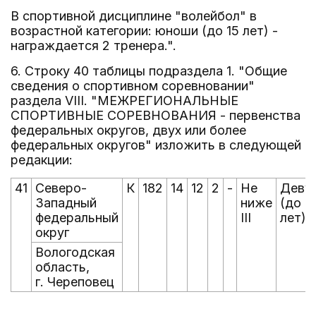
В спортивной дисциплине "волейбол" в
возрастной категории: юноши (до 15 лет) -
награждается 2 тренера.".
6. Строку 40 таблицы подраздела 1. "Общие
сведения о спортивном соревновании"
раздела VIII. "МЕЖРЕГИОНАЛЬНЫЕ
СПОРТИВНЫЕ СОРЕВНОВАНИЯ - первенства
федеральных округов, двух или более
федеральных округов" изложить в следующей
редакции:
41
Северо-
К
182
14
12
2
-
Не
Деву
Западный
ниже
(до 1
федеральный
III
лет)
округ
Вологодская
область,
г. Череповец