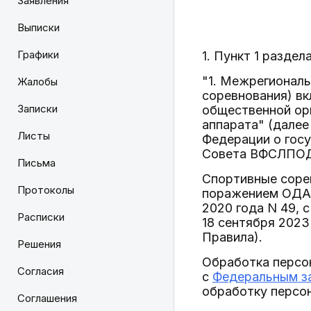
Заявления
Выписки
Графики
1. Пункт 1 разд
"1. Межрегиональ
Жалобы
соревнования) в
Записки
общественной ор
аппарата" (дале
Листы
Федерации о госу
Совета ВФСЛПОДА
Письма
Спортивные сорев
Протоколы
поражением ОДА"
2020 года N 49, 
Расписки
18 сентября 2023 
Правила).
Решения
Обработка персо
Согласия
с
Федеральным за
обработку персон
Соглашения