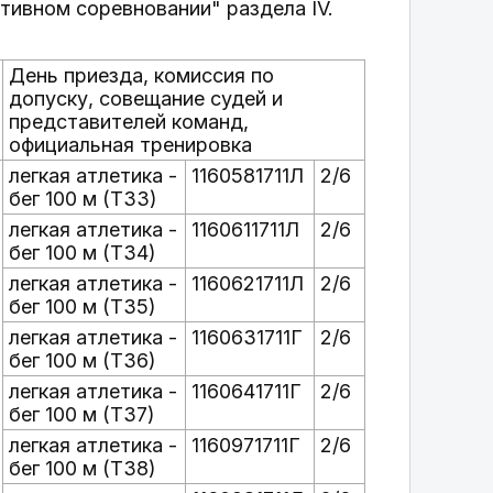
ртивном соревновании" раздела IV.
День приезда, комиссия по
допуску, совещание судей и
представителей команд,
официальная тренировка
легкая атлетика -
1160581711Л
2/6
бег 100 м (T33)
легкая атлетика -
1160611711Л
2/6
бег 100 м (T34)
легкая атлетика -
1160621711Л
2/6
бег 100 м (T35)
легкая атлетика -
1160631711Г
2/6
бег 100 м (T36)
легкая атлетика -
1160641711Г
2/6
бег 100 м (T37)
легкая атлетика -
1160971711Г
2/6
бег 100 м (T38)