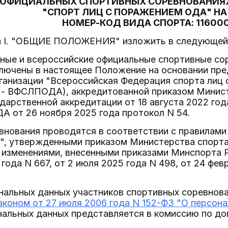
ОФИЦИАЛЬНЫХ СПОРТИВНЫХ СОРЕВНОВАНИЯХ
"СПОРТ ЛИЦ С ПОРАЖЕНИЕМ ОДА" НА
НОМЕР-КОД ВИДА СПОРТА: 116000
ела I. "ОБЩИЕ ПОЛОЖЕНИЯ" изложить в следующей
ные и всероссийские официальные спортивные со
ключены в настоящее Положение на основании пр
ганизации "Всероссийская Федерация спорта лиц 
е - ВФСЛПОДА), аккредитованной приказом Минис
дарственной аккредитации от 18 августа 2022 год
 от 26 ноября 2025 года протокол N 54.
нования проводятся в соответствии с правилами 
, утвержденными приказом Министерства спорта 
с изменениями, внесенными приказами Минспорта Ро
года N 667, от 2 июля 2025 года N 498, от 24 фев
нальных данных участников спортивных соревнова
коном от 27 июля 2006 года N 152-ФЗ "О персон
альных данных представляется в комиссию по доп