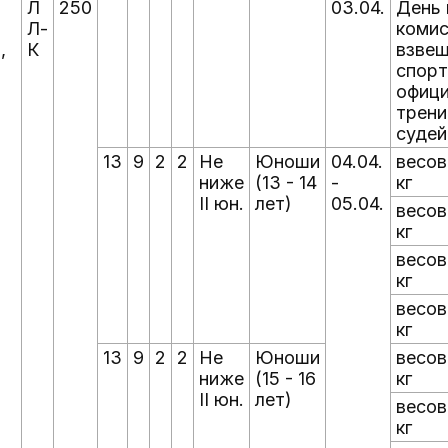
Л
250
03.04.
День 
Л-
комис
,
К
взвеш
спорт
офици
трени
судей
13
9
2
2
Не
Юноши
04.04.
весов
ниже
(13 - 14
-
кг
II юн.
лет)
05.04.
весов
кг
весов
кг
весов
кг
13
9
2
2
Не
Юноши
весов
ниже
(15 - 16
кг
II юн.
лет)
весов
кг