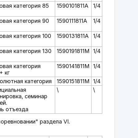
овая категория 85
1590101811А
1/4
овая категория 90
1590111811А
1/4
овая категория 100
1590131811А
1/4
овая категория 130
1590191811М
1/4
овая категория
1590141811М
1/4
+ кг
олютная категория
1590151811М
1/4
циальная
\
\
нировка, семинар
ей.
ь отъезда
соревновании" раздела VI.