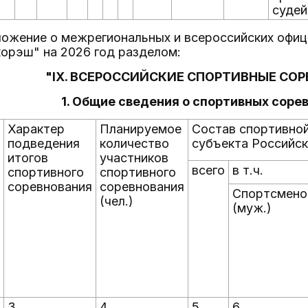
судей
ложение о межрегиональных и всероссийских офиц
корэш" на 2026 год разделом:
"IX. ВСЕРОССИЙСКИЕ СПОРТИВНЫЕ СО
1. Общие сведения о спортивных соре
Характер
Планируемое
Состав спортивно
подведения
количество
субъекта Российс
итогов
участников
всего
в т.ч.
спортивного
спортивного
соревнования
соревнования
Спортсмено
(чел.)
(муж.)
3
4
5
6