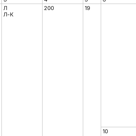
Л
200
19
Л-К
10