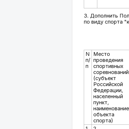
3. Дополнить По
по виду спорта "
N
Место
п/
проведения
п
спортивных
соревнований
(субъект
Российской
Федерации,
населенный
пункт,
наименование
объекта
спорта)
1
2