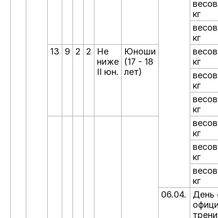
весов
кг
весов
кг
13
9
2
2
Не
Юноши
весов
ниже
(17 - 18
кг
II юн.
лет)
весов
кг
весов
кг
весов
кг
весов
кг
весов
кг
06.04.
День 
офици
трени