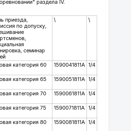
оревновании" раздела IV.
ь приезда,
\
\
иссия по допуску,
ешивание
ртсменов,
циальная
нировка, семинар
ей
овая категория 60
1590041811А
1/4
овая категория 65
1590051811А
1/4
овая категория 70
1590061811А
1/4
овая категория 75
1590071811А
1/4
овая категория 80
1590081811А
1/4