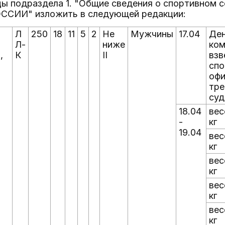
ицы подраздела 1. "Общие сведения о спортивном с
СИИ" изложить в следующей редакции:
Л
250
18
11
5
2
Не
Мужчины
17.04
Ден
Л-
ниже
ком
,
К
II
взв
спо
офи
тре
суд
18.04
вес
-
кг
19.04
вес
кг
вес
кг
вес
кг
вес
кг