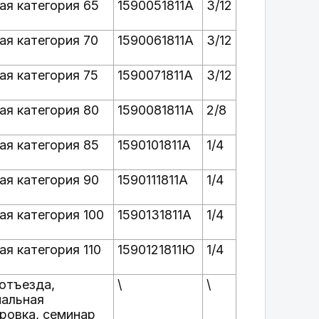
ая категория 65
1590051811А
3/12
ая категория 70
1590061811А
3/12
ая категория 75
1590071811А
3/12
ая категория 80
1590081811А
2/8
ая категория 85
1590101811А
1/4
ая категория 90
1590111811А
1/4
ая категория 100
1590131811А
1/4
ая категория 110
1590121811Ю
1/4
отъезда,
\
\
альная
ровка, семинар