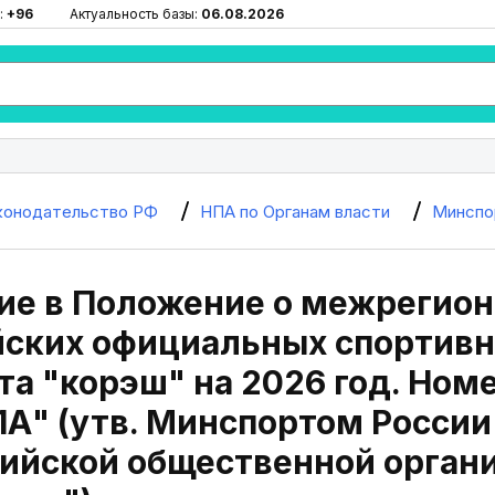
:
+96
Актуальность базы:
06.08.2026
конодательство РФ
НПА по Органам власти
Минспо
ие в Положение о межрегион
йских официальных спортивн
та "корэш" на 2026 год. Ном
1А" (утв. Минспортом России 
ийской общественной орган