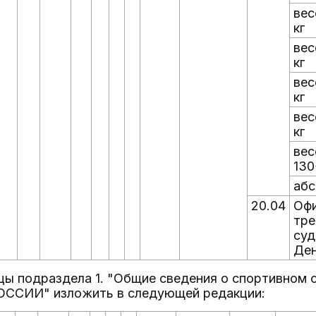
вес
кг
вес
кг
вес
кг
вес
кг
вес
130
абс
20.04
Офи
тре
суд
Ден
ицы подраздела 1. "Общие сведения о спортивном 
ССИИ" изложить в следующей редакции: