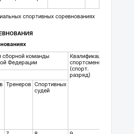
иальных спортивных соревнованиях
РЕВНОВАНИЯ
внованиях
й сборной команды
Квалификация
Группы
кой Федерации
спортсменов
участник
(спорт.
спортив
разряд)
соревно
по полу 
в
Тренеров
Спортивных
возрасту
судей
соответ
с ЕВСК
7
8
9
10