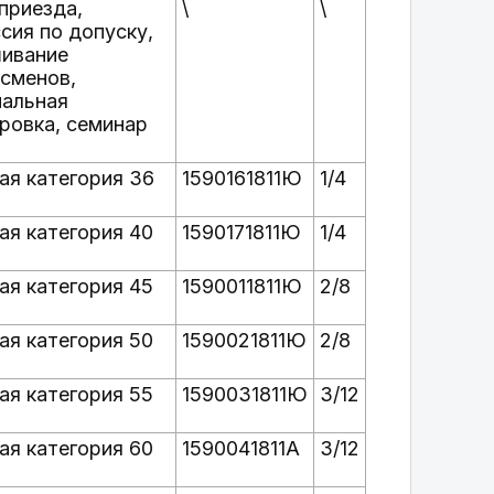
приезда,
\
\
сия по допуску,
ивание
сменов,
альная
ровка, семинар
ая категория 36
1590161811Ю
1/4
ая категория 40
1590171811Ю
1/4
ая категория 45
1590011811Ю
2/8
ая категория 50
1590021811Ю
2/8
ая категория 55
1590031811Ю
3/12
ая категория 60
1590041811А
3/12