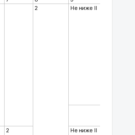
2
Не ниже II
Мужчин
2
Не ниже II
Юноши