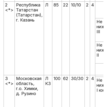
2
Республика
Л
85
22
10/10
2
4
<*>
Татарстан
(Татарстан),
г. Казань
Не
ниж
III
Не
ниж
II
3
Московская
Л
100
62
30/30
2
4
Не
<*>
область,
КЗ
ниж
г.о. Химки,
I юн
д. Рузино