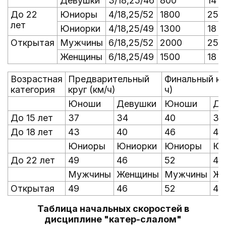
Девушки
3/18,25/46
800
14
До 22
Юниоры
4/18,25/52
1800
25
лет
Юниорки
4/18,25/49
1300
18
Открытая
Мужчины
6/18,25/52
2000
25
Женщины
6/18,25/49
1500
18
Возрастная
Предварительный
Финальный кр
категория
круг (км/ч)
ч)
Юноши
Девушки
Юноши
Де
До 15 лет
37
34
40
37
До 18 лет
43
40
46
43
Юниоры
Юниорки
Юниоры
Юн
До 22 лет
49
46
52
49
Мужчины
Женщины
Мужчины
Же
Открытая
49
46
52
49
Таблица начальных скоростей в
дисциплине "катер-слалом"