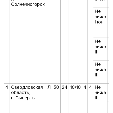
Солнечногорск
л
Не
ю
ниже
д
I юн
(
л
Не
ю
ниже
ю
III
(
л
Не
м
ниже
ж
III
4
Свердловская
Л
50
24
10/10
4
4
Не
М
область,
ниже
ж
г. Сысерть
III
ю
д