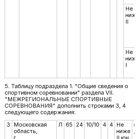
Не
ниж
II
Не
ниж
I
5. Таблицу подраздела 1. "Общие сведения о
спортивном соревновании" раздела VII.
"МЕЖРЕГИОНАЛЬНЫЕ СПОРТИВНЫЕ
СОРЕВНОВАНИЯ" дополнить строками 3, 4
следующего содержания:
3
Московская
Л
65
24
10/10
4
4
Не
ю
область,
ниже
д
г.
II юн
(