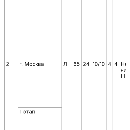
2
г. Москва
Л
65
24
10/10
4
4
Не
ни
III
1 этап