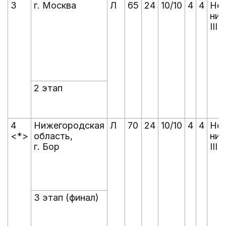
3
г. Москва
Л
65
24
10/10
4
4
Не
ни
III
2 этап
4
Нижегородская
Л
70
24
10/10
4
4
Не
<*>
область,
ни
г. Бор
III
3 этап (финал)