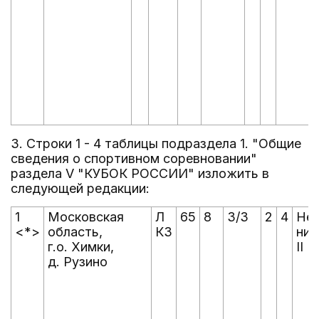
3. Строки 1 - 4 таблицы подраздела 1. "Общие
сведения о спортивном соревновании"
раздела V "КУБОК РОССИИ" изложить в
следующей редакции:
1
Московская
Л
65
8
3/3
2
4
Не
<*>
область,
КЗ
ни
г.о. Химки,
II
д. Рузино