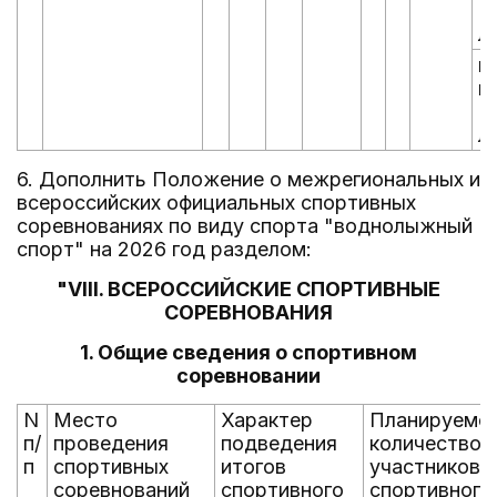
(
л
ю
ю
(
л
6. Дополнить Положение о межрегиональных и
всероссийских официальных спортивных
соревнованиях по виду спорта "воднолыжный
спорт" на 2026 год разделом:
"VIII. ВСЕРОССИЙСКИЕ СПОРТИВНЫЕ
СОРЕВНОВАНИЯ
1. Общие сведения о спортивном
соревновании
N
Место
Характер
Планируемо
п/
проведения
подведения
количество
п
спортивных
итогов
участников
соревнований
спортивного
спортивного