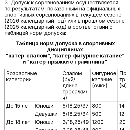
3. Допуск к соревнованиям осуществляется
по результатам, показанным на официальных
спортивных соревнованиях в текущем сезоне
(2026 календарный год) или в прошлом сезоне
(2025 календарный код) в соответствии с
таблицей норм допуска:
Таблица норм допуска в спортивных
дисциплинах
"катер-слалом", "катер-фигурное катание"
и "катер-прыжки с трамплина"
Возрастные
Слалом
Фигурное
Пры
категории
(буй/
катание
тра
длина
(очки)
(м)
троса/км/
ч)
До 15 лет
Юноши
6/18,25/37
800
14
Девушки
6/18,25/34
500
12
До 18 лет
Юноши
3/18,25/49
1200
20