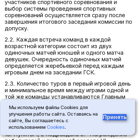
участников спортивного соревнования и
выбор системы проведения спортивных
соревнований осуществляется сразу после
завершения итогового заседания комиссии по
допуску.
2.2. Каждая встреча команд в каждой
возрастной категории состоит из двух
одиночных матчей юношей и одного матча
девушек. Очередность одиночных матчей
определяется жеребьевкой перед каждым
игровым днем на заседании ГСК.
2.3. Количество туров в первый игровой день
и минимальное время между играми одной и
той же команды устанавливаются Главным
судьей спортивных соревнований в
Мы используем файлы Cookies для
соответствие с Правилами и Регламентом
улучшения работы сайта. Оставаясь на
РСТ. Полуфиналы и финалы играются в
Принять
сайте, Вы соглашаетесь с
отдельные игровые дни.".
использованием
Cookies
.
18. Пункты 1, 2 подраздела 5. "Награждение