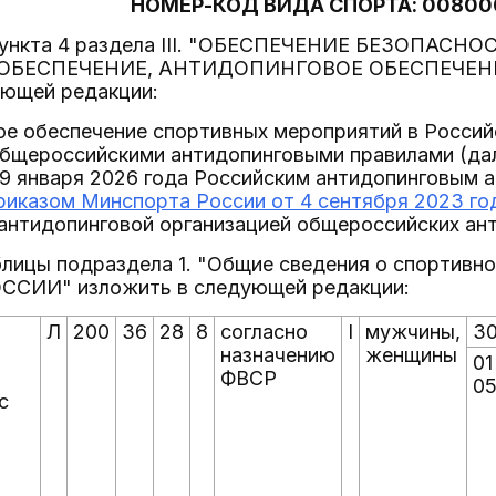
НОМЕР-КОД ВИДА СПОРТА: 00800
 пункта 4 раздела III. "ОБЕСПЕЧЕНИЕ БЕЗОПАС
ОБЕСПЕЧЕНИЕ, АНТИДОПИНГОВОЕ ОБЕСПЕЧЕН
ующей редакции:
ое обеспечение спортивных мероприятий в Росси
Общероссийскими антидопинговыми правилами (дал
9 января 2026 года Российским антидопинговым а
риказом Минспорта России от 4 сентября 2023 го
нтидопинговой организацией общероссийских ант
аблицы подраздела 1. "Общие сведения о спортивно
СИИ" изложить в следующей редакции:
Л
200
36
28
8
согласно
I
мужчины,
30
назначению
женщины
01
ФВСР
05
с