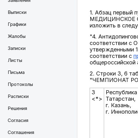
Заявления
Выписки
1. Абзац первый
МЕДИЦИНСКОЕ 
Графики
изложить в след
Жалобы
"4. Антидопингов
соответствии с 
Записки
утвержденными 1
соответствии с
п
Листы
общероссийской а
Письма
2. Строки 3, 6 т
"ЧЕМПИОНАТ РОС
Протоколы
3
Республика
Расписки
<*>
Татарстан,
г. Казань,
Решения
г. Иннополи
Согласия
Соглашения