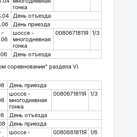
3.04
многодневная
гонка
4.04
День отъезда
.06
День приезда
 -
шоссе -
0080671811Я
1/3
.06
многодневная
гонка
.06
День отъезда
ом соревновании" раздела VI.
08
День приезда
-
шоссе -
0080671811Я
1/3
08
многодневная
гонка
08
День отъезда
08
День приезда
-
шоссе -
0080681811Я
1/6