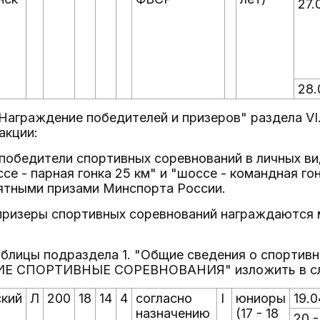
27.
28.
 "Награждение победителей и призеров" раздела
акции:
 победители спортивных соревнований в личных в
се - парная гонка 25 км" и "шоссе - командная г
ятными призами Минспорта России.
 призеры спортивных соревнований награждаются
 таблицы подраздела 1. "Общие сведения о спортивн
Е СПОРТИВНЫЕ СОРЕВНОВАНИЯ" изложить в сл
кий
Л
200
18
14
4
согласно
I
юниоры
19.0
назначению
(17 - 18
20 -