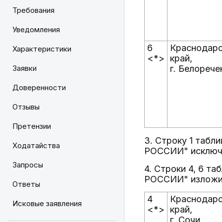
Требования
Уведомления
6
Краснодарс
Характеристики
<*>
край,
Заявки
г. Белорече
Доверенности
Отзывы
Претензии
3. Строку 1 табл
Ходатайства
РОССИИ" исключ
Запросы
4. Строки 4, 6 т
РОССИИ" изложит
Ответы
4
Краснодарс
Исковые заявления
<*>
край,
г. Сочи