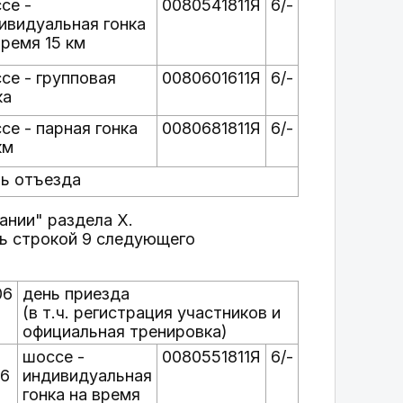
се -
0080541811Я
6/-
ивидуальная гонка
время 15 км
се - групповая
0080601611Я
6/-
ка
се - парная гонка
0080681811Я
6/-
км
ь отъезда
ании" раздела X.
строкой 9 следующего
06
день приезда
(в т.ч. регистрация участников и
официальная тренировка)
шоссе -
0080551811Я
6/-
06
индивидуальная
гонка на время