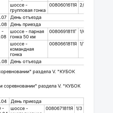
шоссе -
0080601611Я
2/6
групповая гонка
.07
День отъезда
.08
День приезда
 -
шоссе - парная
0080691811Г
1/6
.08
гонка 50 км
шоссе -
0080661811Я
1/12
командная
гонка
.08
День отъезда
соревновании" раздела V. "КУБОК
ом соревновании" раздела V. "КУБОК
.04
День приезда
 -
шоссе -
0080671811Я
1/3