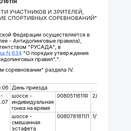
01611Я
НОСТИ УЧАСТНИКОВ И ЗРИТЕЛЕЙ,
ИЕ СПОРТИВНЫХ СОРЕВНОВАНИЙ"
йской Федерации осуществляется в
ее - Антидопинговые правила),
гентством "РУСАДА", в
да N 634
"О порядке утверждения
идопинговых правил".".
м соревновании" раздела IV.
.06
День приезда
 -
шоссе -
0080511611Я
2/6
.07
индивидуальная
гонка на время
шоссе -
0080781811Л
1/18
смешанная
эстафета