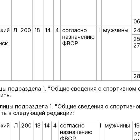
06
кий
Л
200
18
14
4
согласно
I
мужчины
24
назначению
25
нск
ФВСР
27
28
ицы подраздела 1. "Общие сведения о спортивном 
ить.
аблицы подраздела 1. "Общие сведения о спортивн
ь в следующей редакции:
кий
Л
200
18
14
4
согласно
I
мужчины
19
назначению
20
ФВСР