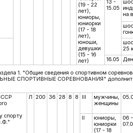
13 -
шос
(19 - 22
15.05
инд
лет),
на 
юниоры,
юниорки
шос
(17 - 18
гон
лет),
юноши,
шос
девушки
25 
(15 - 16
16.05
Ден
лет)
аздела 1. "Общие сведения о спортивном соревнов
НЫЕ СПОРТИВНЫЕ СОРЕВНОВАНИЯ" дополнить 
СССР
Л
200
36
28
8
8
III
мужчины,
05.
ого
женщины
у спорту
II
юниоры,
06 -
.Ф."
юниорки
07.
(17 - 18