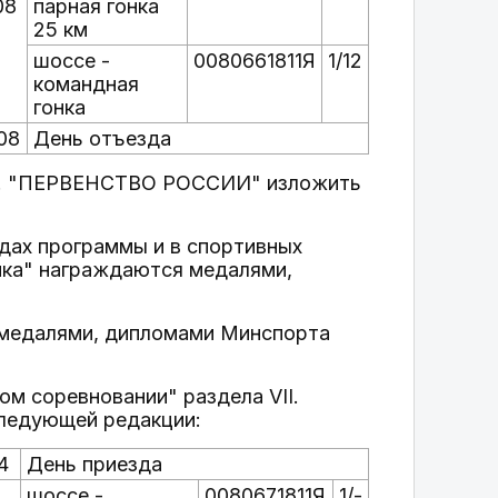
08
парная гонка
25 км
шоссе -
0080661811Я
1/12
командная
гонка
08
День отъезда
 VI. "ПЕРВЕНСТВО РОССИИ" изложить
идах программы и в спортивных
онка" награждаются медалями,
 медалями, дипломами Минспорта
ом соревновании" раздела VII.
едующей редакции:
4
День приезда
шоссе -
0080671811Я
1/-