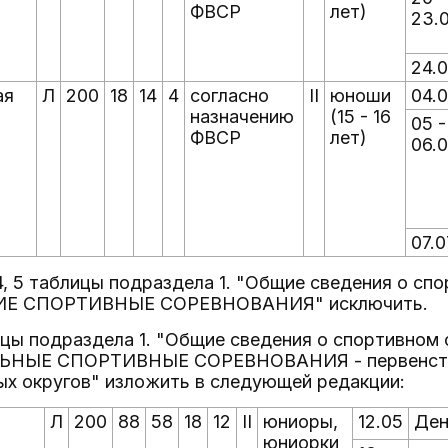
ФВСР
лет)
23.
24.
ая
Л
200
18
14
4
согласно
II
юноши
04.
назначению
(15 - 16
05 -
ФВСР
лет)
06.
07.0
, 4, 5 таблицы подраздела 1. "Общие сведения о сп
Е СПОРТИВНЫЕ СОРЕВНОВАНИЯ" исключить.
ицы подраздела 1. "Общие сведения о спортивном 
ЫЕ СПОРТИВНЫЕ СОРЕВНОВАНИЯ - первенства ф
ых округов" изложить в следующей редакции:
Л
200
88
58
18
12
II
юниоры,
12.05
Ден
юниорки