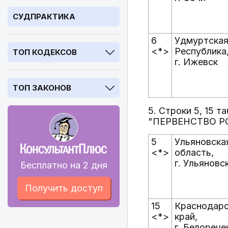
СУДПРАКТИКА
6
Удмуртска
<*>
Республика
ТОП КОДЕКСОВ
г. Ижевск
ТОП ЗАКОНОВ
5. Строки 5, 15 
"ПЕРВЕНСТВО РО
5
Ульяновска
<*>
область,
г. Ульяновс
Бесплатно на 2 дня
Получить доступ
15
Краснодарс
<*>
край,
г. Белорече