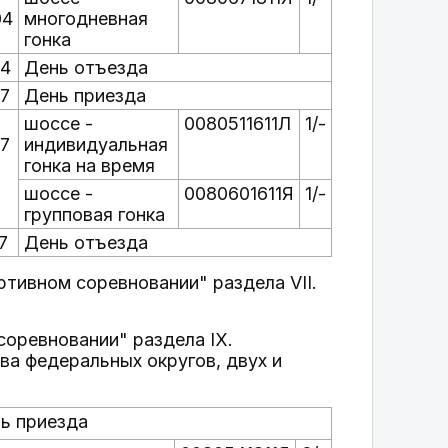
04
многодневная
гонка
04
День отъезда
07
День приезда
шоссе -
0080511611Л
1/-
07
индивидуальная
гонка на время
шоссе -
0080601611Я
1/-
групповая гонка
7
День отъезда
ортивном соревновании" раздела VII.
соревновании" раздела IX.
едеральных округов, двух и
ь приезда