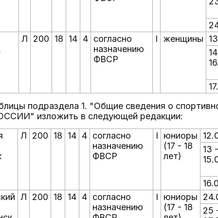
2
2
я
Л
200
18
14
4
согласно
I
женщины
13
,
назначению
14
ФВСР
16
17
таблицы подраздела 1. "Общие сведения о спортивн
ССИИ" изложить в следующей редакции:
я
Л
200
18
14
4
согласно
I
юниоры
12.
назначению
(17 - 18
13 
к
ФВСР
лет)
15.
16.
кий
Л
200
18
14
4
согласно
I
юниоры
24.
назначению
(17 - 18
25 
нск
ФВСР
лет)