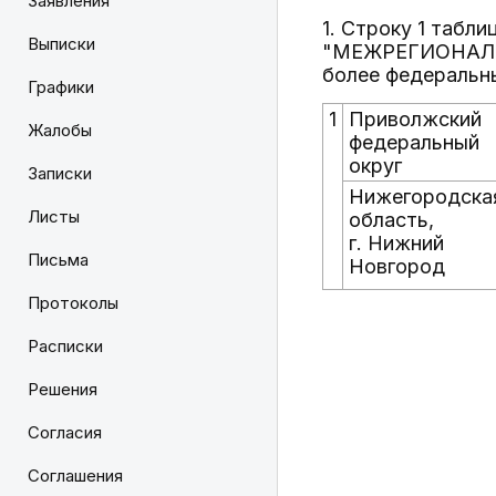
Заявления
1. Строку 1 табл
Выписки
"МЕЖРЕГИОНАЛЬН
более федеральн
Графики
1
Приволжский
Жалобы
федеральный
округ
Записки
Нижегородска
Листы
область,
г. Нижний
Письма
Новгород
Протоколы
Расписки
Решения
Согласия
Соглашения