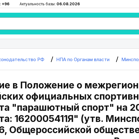
:
+96
Актуальность базы:
06.08.2026
конодательство РФ
НПА по Органам власти
Минспо
ие в Положение о межрегион
йских официальных спортивн
та "парашютный спорт" на 2
та: 1620005411Я" (утв. Минс
6, Общероссийской обществ