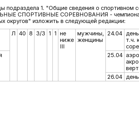
ицы подраздела 1. "Общие сведения о спортивном с
ЫЕ СПОРТИВНЫЕ СОРЕВНОВАНИЯ - чемпионаты 
ых округов" изложить в следующей редакции:
Л
40
8
3/3
1
1
не
мужчины,
24.04
день
ниже
женщины
т.ч.
III
соре
я
25.04
аэро
акро
верт
26.04
день