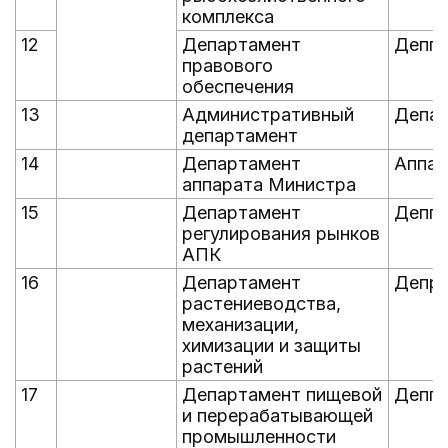
комплекса
12
Департамент
Депп
правового
обеспечения
13
Административный
Депад
департамент
14
Департамент
Аппар
аппарата Министра
15
Департамент
Депп
регулирования рынков
АПК
16
Департамент
Депра
растениеводства,
механизации,
химизации и защиты
растений
17
Департамент пищевой
Депп
и перерабатывающей
промышленности