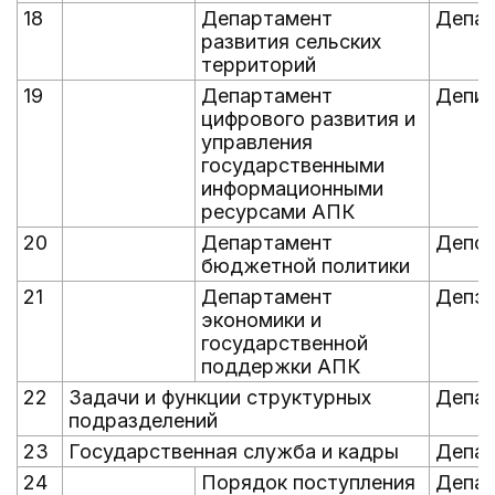
18
Департамент
Депаг
развития сельских
территорий
19
Департамент
Депин
цифрового развития и
управления
государственными
информационными
ресурсами АПК
20
Департамент
Депф
бюджетной политики
21
Департамент
Депэк
экономики и
государственной
поддержки АПК
22
Задачи и функции структурных
Депад
подразделений
23
Государственная служба и кадры
Депад
24
Порядок поступления
Депад