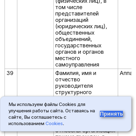
(физических лиц), в
том числе
представителей
организаций
(юридических лиц),
общественных
объединений,
государственных
органов и органов
местного
самоуправления
39
Фамилия, имя и
Аппар
отчество
руководителя
структурного
подразделения или
Мы используем файлы Cookies для
иного должностного
улучшения работы сайта. Оставаясь на
лица Минсельхоза
Принять
сайте, Вы соглашаетесь с
России, к
использованием
Cookies
.
полномочиям которых
отнесены организация