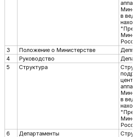
аппар
Минсе
в вед
наход
"Прес
Минсе
Росси
3
Положение о Министерстве
Депп
4
Руководство
Депад
5
Структура
Струк
подра
центр
аппар
Минсе
в вед
наход
"Прес
Минсе
Росси
6
Департаменты
Струк