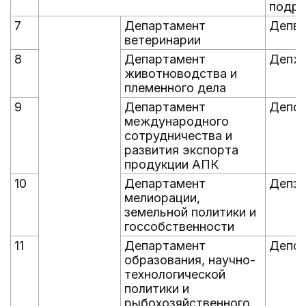
подра
7
Департамент
Депве
ветеринарии
8
Департамент
Депж
животноводства и
племенного дела
9
Департамент
Депсо
международного
сотрудничества и
развития экспорта
продукции АПК
10
Департамент
Депз
мелиорации,
земельной политики и
госсобственности
11
Департамент
Депоб
образования, научно-
технологической
политики и
рыбохозяйственного