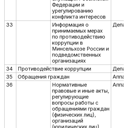
Федерации и
урегулированию
конфликта интересов
33
Информация о
Депад
принимаемых мерах
по противодействию
коррупции в
Минсельхозе России и
подведомственных
организациях
34
Противодействие коррупции
Депад
35
Обращения граждан
Аппар
36
Нормативные
Аппар
правовые и иные акты,
регулирующие
вопросы работы с
обращениями граждан
(физических лиц),
организаций
(юридических лиц),