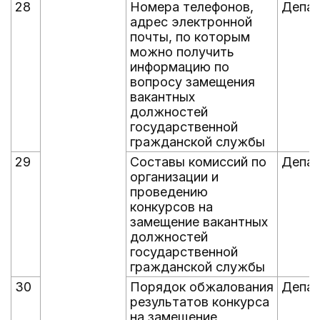
28
Номера телефонов,
Депад
адрес электронной
почты, по которым
можно получить
информацию по
вопросу замещения
вакантных
должностей
государственной
гражданской службы
29
Составы комиссий по
Депад
организации и
проведению
конкурсов на
замещение вакантных
должностей
государственной
гражданской службы
30
Порядок обжалования
Депад
результатов конкурса
на замещение