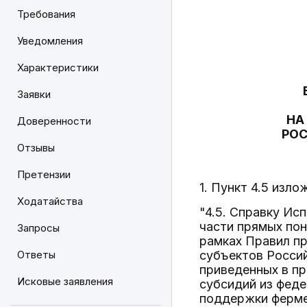
Требования
Уведомления
Характеристики
Заявки
НА
Доверенности
РО
Отзывы
Претензии
1. Пункт 4.5 изл
Ходатайства
"4.5. Справку Ис
части прямых по
Запросы
рамках Правил п
Ответы
субъектов Росси
приведенных в пр
Исковые заявления
субсидий из фед
поддержки ферме