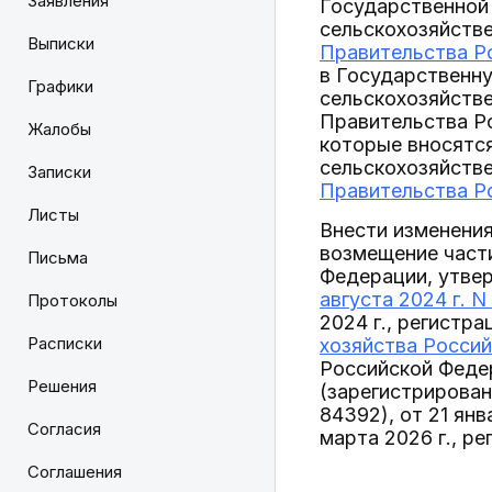
Заявления
Государственной 
сельскохозяйств
Выписки
Правительства Ро
в Государственну
Графики
сельскохозяйств
Правительства Ро
Жалобы
которые вносятся
сельскохозяйств
Записки
Правительства Ро
Листы
Внести изменения
возмещение част
Письма
Федерации, утв
августа 2024 г. N
Протоколы
2024 г., регистр
Расписки
хозяйства Россий
Российской Федер
Решения
(зарегистрирован
84392), от 21 ян
Согласия
марта 2026 г., р
Соглашения