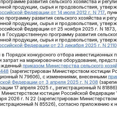
программе развития сельского хозяйства и регул
енной продукции, сырья и продовольствия, утвер
ссийской Федерации от 14 июля 2012 г. N 717
, пу
ю программу развития сельского хозяйства и рег
енной продукции, сырья и продовольствия, утвер
ссийской Федерации от 25 ноября 2025 г. N 1873, 
 в Государственную программу развития сельског
енной продукции, сырья и продовольствия, утвер
ссийской Федерации от 23 декабря 2025 г. N 2110
 в Порядок конкурсного отбора инвестиционных пр
и затрат на маркировочное оборудование, предст
ержденный
приказом Министерства сельского хозяй
 448
(зарегистрирован Министерством юстиции Ро
ационный N 79606), с изменениями, внесенными
при
ской Федерации от 3 апреля 2025 г. N 208
(зареги
ации 17 апреля 2025 г., регистрационный N 81886),
 Министерством юстиции Российской Федерации 1 
варя 2026 г. N 22 (зарегистрирован Министерство
егистрационный N 85526), согласно приложению к 