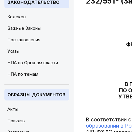
232/551" (З
ЗАКОНОДАТЕЛЬСТВО
Кодексы
Важные Законы
Постановления
Ф
Указы
НПА по Органам власти
НПА по темам
В 
ПО 
ОБРАЗЦЫ ДОКУМЕНТОВ
УТВ
Акты
В соответствии с
Приказы
образовании в Р
441-ФЗ "О внесен