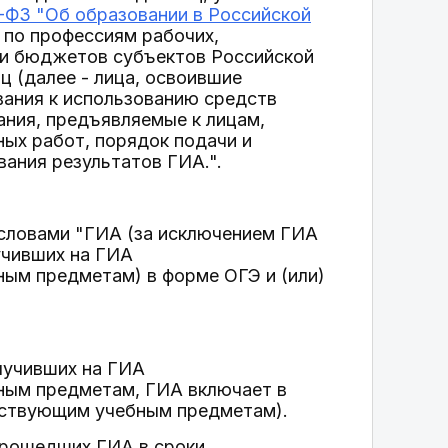
3-ФЗ "Об образовании в Российской
 по профессиям рабочих,
ки бюджетов субъектов Российской
ц (далее - лица, освоившие
вания к использованию средств
ания, предъявляемые к лицам,
ых работ, порядок подачи и
вания результатов ГИА.".
ь словами "ГИА (за исключением ГИА
учивших на ГИА
ным предметам) в форме ОГЭ и (или)
лучивших на ГИА
ным предметам, ГИА включает в
тствующим учебным предметам).
прошедших ГИА в сроки,