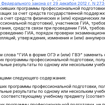
 Федерального закона от 29 декабря 2012 г. N 27
воивших программы профессиональной подготовки
ащих за счет средств государственной поддерж
а счет средств физических и (или) юридических ли
сиональной подготовки), участников ГИА, требо
тания, средств связи при проведении ГИА, требов
проведению ГИА, порядок проверки экзаменационн
лляций, утверждения, изменения и (или) аннулиро
ом слова "ГИА в форме ОГЭ и (или) ГВЭ" заменит
ших программы профессиональной подготовки, пол
ьные результаты по одному или нескольким учеб
зацами следующего содержания:
вших программы профессиональной подготовки, по
льные результаты по одному или нескольким учеб
о соответствующему учебному предмету (соотве
ших программы профессиональной подготовки, не 