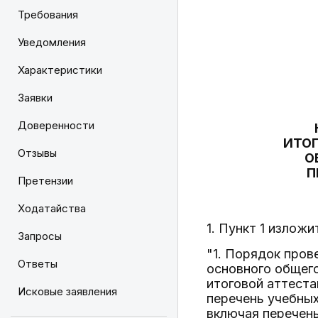
Требования
Уведомления
Характеристики
Заявки
Доверенности
ИТОГ
Отзывы
О
П
Претензии
Ходатайства
1. Пункт 1 излож
Запросы
"1. Порядок про
Ответы
основного общег
итоговой аттеста
Исковые заявления
перечень учебны
включая перечень