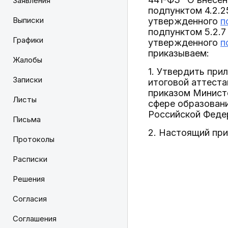
Заявления
подпунктом 4.2.
Выписки
утвержденного
п
подпунктом 5.2.7
Графики
утвержденного
п
приказываем:
Жалобы
1. Утвердить при
Записки
итоговой аттест
приказом Минист
Листы
сфере образовани
Российской Федер
Письма
2. Настоящий прик
Протоколы
Расписки
Решения
Согласия
Соглашения