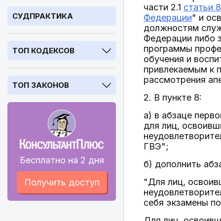
части 2.1
статьи 8
СУДПРАКТИКА
Федерации
" и ос
должностям служ
Федерации либо з
программы профес
ТОП КОДЕКСОВ
обучения и воспи
привлекаемым к 
рассмотрения апе
ТОП ЗАКОНОВ
2. В пункте 8:
а) в абзаце перв
для лиц, освоив
неудовлетворител
ГВЭ";
Бесплатно на 2 дня
б) дополнить аб
"Для лиц, освои
Получить доступ
неудовлетворите
себя экзамены п
Для лиц, освоив