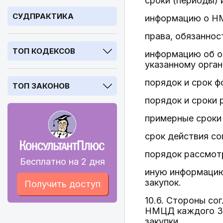
сроки (периоды) 
СУДПРАКТИКА
информацию о НМ
права, обязаннос
ТОП КОДЕКСОВ
информацию об ор
указанному орга
порядок и срок ф
ТОП ЗАКОНОВ
порядок и сроки 
примерные сроки
срок действия со
порядок рассмот
Бесплатно на 2 дня
иную информацию
закупок.
Получить доступ
10.6. Стороны со
НМЦД каждого За
закупки.