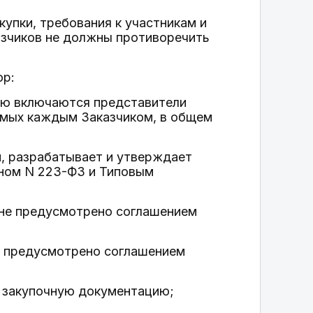
упки, требования к участникам и
азчиков не должны противоречить
ор:
ую включаются представители
емых каждым Заказчиком, в общем
и, разрабатывает и утверждает
оном N 223-ФЗ и Типовым
 не предусмотрено соглашением
е предусмотрено соглашением
) закупочную документацию;