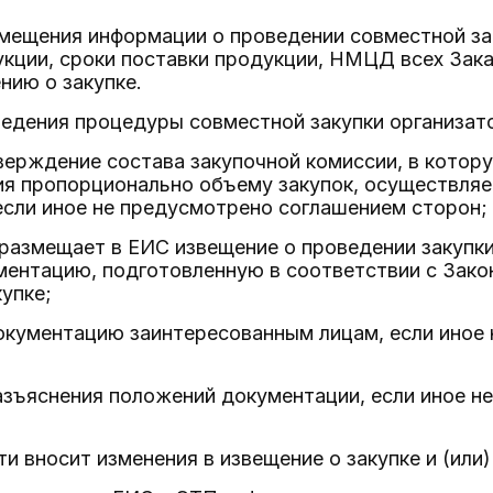
змещения информации о проведении совместной зак
укции, сроки поставки продукции, НМЦД всех Зак
нию о закупке.
оведения процедуры совместной закупки организат
верждение состава закупочной комиссии, в котор
ия пропорционально объему закупок, осуществля
если иное не предусмотрено соглашением сторон;
размещает в ЕИС извещение о проведении закупк
ментацию, подготовленную в соответствии с Зак
упке;
окументацию заинтересованным лицам, если иное
азъяснения положений документации, если иное н
и вносит изменения в извещение о закупке и (или