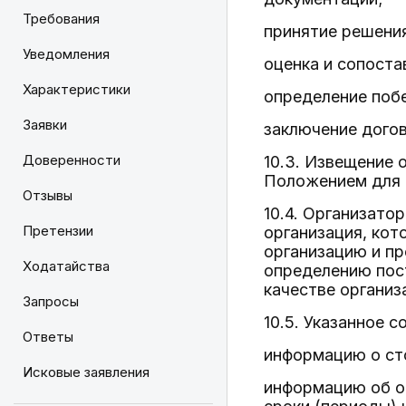
Требования
принятие решения
Уведомления
оценка и сопоста
Характеристики
определение поб
Заявки
заключение дого
Доверенности
10.3. Извещение 
Положением для 
Отзывы
10.4. Организато
Претензии
организация, кот
организацию и пр
Ходатайства
определению пост
качестве организ
Запросы
10.5. Указанное 
Ответы
информацию о ст
Исковые заявления
информацию об об