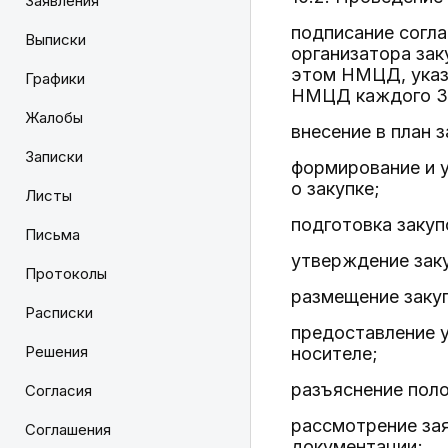
Заявления
подписание согла
Выписки
организатора зак
этом НМЦД, указ
Графики
НМЦД каждого За
Жалобы
внесение в план 
Записки
формирование и 
о закупке;
Листы
подготовка закуп
Письма
утверждение зак
Протоколы
размещение закуп
Расписки
предоставление у
Решения
носителе;
разъяснение пол
Согласия
рассмотрение зая
Соглашения
документации;