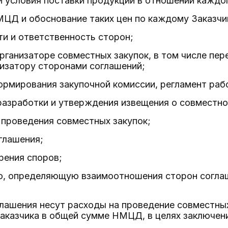
и условия поставки продукции в отношении каждог
ЦД и обоснование таких цен по каждому Заказчи
ти и ответственность сторон;
ганизаторе совместных закупок, в том числе пер
низатору сторонами соглашений;
ормирования закупочной комиссии, регламент раб
разработки и утверждения извещения о совместной
 проведения совместных закупок;
глашения;
рения споров;
, определяющую взаимоотношения сторон соглаш
глашения несут расходы на проведение совместны
казчика в общей сумме НМЦД, в целях заключен