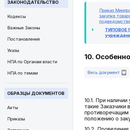
ЗАКОНОДАТЕЛЬСТВО
Приказ Минпро
закупке товар
Кодексы
подведомстве
Важные Законы
ТИПОВОЕ П
учреждени
Постановления
Указы
10. Особенн
НПА по Органам власти
Весь документ
НПА по темам
ОБРАЗЦЫ ДОКУМЕНТОВ
10.1. При наличии
такие Заказчики
Акты
противоречащим 
положению о заку
Приказы
10.2. Проведение