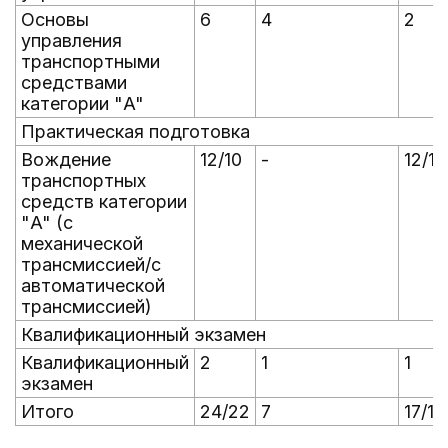
Основы
6
4
2
управления
транспортными
средствами
категории "A"
Практическая подготовка
Вождение
12/10
-
12/10
транспортных
средств категории
"A" (с
механической
трансмиссией/с
автоматической
трансмиссией)
Квалификационный экзамен
Квалификационный
2
1
1
экзамен
Итого
24/22
7
17/15