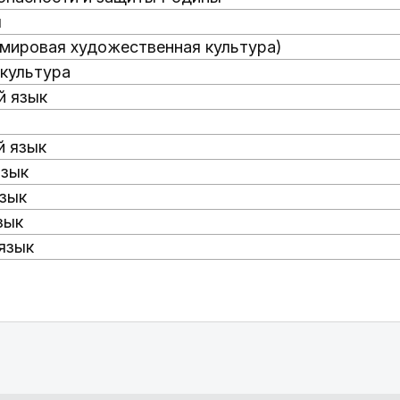
я
(мировая художественная культура)
 культура
й язык
й язык
язык
язык
зык
язык