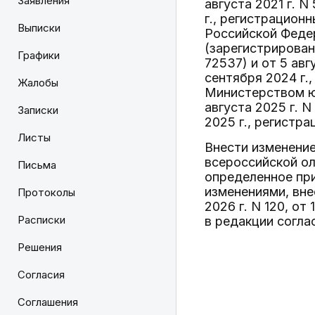
Заявления
августа 2021 г. 
г., регистрацион
Выписки
Российской Федер
(зарегистрирован
Графики
72537) и от 5 ав
сентября 2024 г.,
Жалобы
Министерством юс
августа 2025 г. 
Записки
2025 г., регистр
Листы
Внести изменение
всероссийской о
Письма
определенное при
изменениями, вн
Протоколы
2026 г. N 120, от 
Расписки
в редакции согла
Решения
Согласия
Соглашения