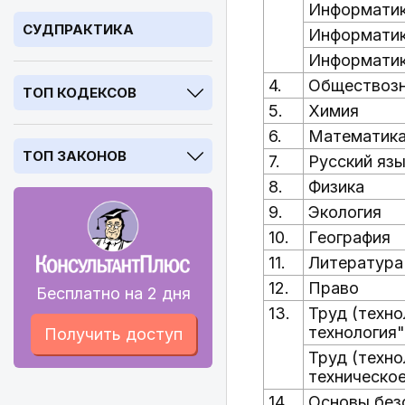
Информатик
СУДПРАКТИКА
Информатик
Информатик
4.
Обществоз
ТОП КОДЕКСОВ
5.
Химия
6.
Математик
ТОП ЗАКОНОВ
7.
Русский яз
8.
Физика
9.
Экология
10.
География
11.
Литература
12.
Право
Бесплатно на 2 дня
13.
Труд (техно
технология"
Получить доступ
Труд (техно
техническо
14.
Основы без