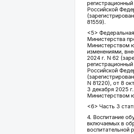
регистрационный 
Российской Федер
(зарегистрирован
81559).
<5> Федеральная
Министерства про
Министерством юс
изменениями, вн
2024 г. N 62 (за
регистрационный 
Российской Федер
(зарегистрирован
N 81220), от 8 о
3 декабря 2025 г
Министерством юс
<6> Часть 3 стат
4. Воспитание о
включаемых в об
воспитательной 