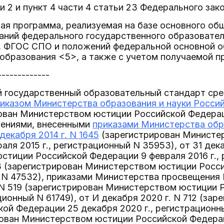
и 2 и пункт 4 части 4 статьи 23 Федерального зак
ая программа, реализуемая на базе основного об
аний федерального государственного образовате
, ФГОС СПО и положений федеральной основной 
образования <5>, а также с учетом получаемой п
-------------
 государственный образовательный стандарт сре
иказом Министерства образования и науки Российс
ован Министерством юстиции Российской Федераци
нениями, внесенными
приказами Министерства обр
декабря 2014 г. N 1645
(зарегистрирован Министе
аля 2015 г., регистрационный N 35953), от 31 дека
тиции Российской Федерации 9 февраля 2016 г., 
13 (зарегистрирован Министерством юстиции Росси
 N 47532), приказами Министерства просвещения 
 N 519 (зарегистрирован Министерством юстиции
ационный N 61749), от И декабря 2020 г. N 712 (з
ой Федерации 25 декабря 2020 г., регистрационный
ован Министерством юстиции Российской Федераци