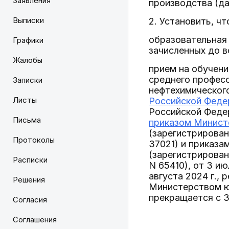
Заявления
производства (да
Выписки
2. Установить, чт
образовательная 
Графики
зачисленных до в
Жалобы
прием на обучен
среднего професс
Записки
нефтехимическог
Листы
Российской Федер
Российской Федер
Письма
приказом Министе
(зарегистрирован
Протоколы
37021) и приказа
(зарегистрирован
Расписки
N 65410), от 3 и
августа 2024 г., 
Решения
Министерством юс
прекращается с 3
Согласия
Соглашения