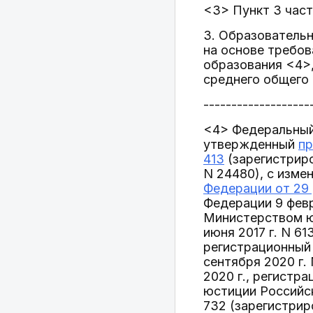
<3> Пункт 3 част
3. Образовательн
на основе требов
образования <4>
среднего общего 
-------------------
<4> Федеральный
утвержденный
пр
413
(зарегистрир
N 24480), с изме
Федерации от 29 
Федерации 9 февр
Министерством юс
июня 2017 г. N 6
регистрационный
сентября 2020 г.
2020 г., регистр
юстиции Российск
732 (зарегистрир