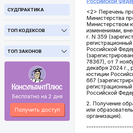
Российской Феде
СУДПРАКТИКА
<2> Перечень пр
Министерства про
Министерством юс
изменениями, вн
ТОП КОДЕКСОВ
г. N 359 (зареги
регистрационный 
Российской Федер
ТОП ЗАКОНОВ
(зарегистрирован
78367), от 7 ноя
декабря 2024 г.,
юстиции Российск
667 (зарегистрир
регистрационный 
Российской Федер
Бесплатно на 2 дня
2. Получение обр
Получить доступ
или образователь
организация).
-------------------