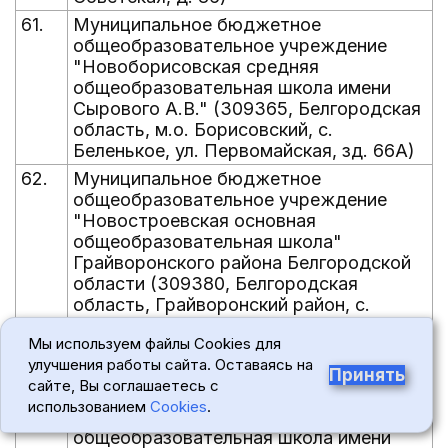
61.
Муниципальное бюджетное
общеобразовательное учреждение
"Новоборисовская средняя
общеобразовательная школа имени
Сырового А.В." (309365, Белгородская
область, м.о. Борисовский, с.
Беленькое, ул. Первомайская, зд. 66А)
62.
Муниципальное бюджетное
общеобразовательное учреждение
"Новостроевская основная
общеобразовательная школа"
Грайворонского района Белгородской
области (309380, Белгородская
область, Грайворонский район, с.
Новостроевка-Первая, ул.
Мы используем файлы Cookies для
Первомайская, зд. 68, литера 1)
улучшения работы сайта. Оставаясь на
63.
Муниципальное бюджетное
Принять
сайте, Вы соглашаетесь с
общеобразовательное учреждение
использованием
Cookies
.
"Новотаволжанская средняя
общеобразовательная школа имени