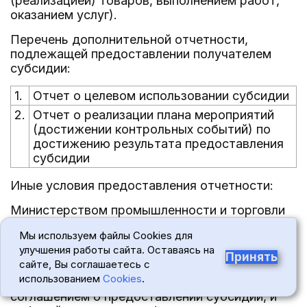
(реализацией) товаров, выполнением работ,
оказанием услуг).
Перечень дополнительной отчетности,
подлежащей предоставлении получателем
субсидии:
1.
Отчет о целевом использовании субсидии
2.
Отчет о реализации плана мероприятий
(достижении контрольных событий) по
достижению результата предоставления
субсидии
Иные условия предоставления отчетности:
Министерством промышленности и торговли
Российской Федерации проводится
Мы используем файлы Cookies для
мониторинг достижения результата
улучшения работы сайта. Оставаясь на
предоставления субсидии исходя из
Принять
сайте, Вы соглашаетесь с
достижения значения результата
использованием
Cookies
.
предоставления субсидии, определенного
соглашением о предоставлении субсидии, и