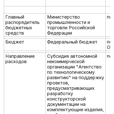
Главный
Министерство
по
распорядитель
промышленности и
бюджетных
торговли Российской
средств
Федерации
Бюджет
Федеральный бюджет
по
ОК
Направление
Субсидия автономной
по
расходов
некоммерческой
организации "Агентство
по технологическому
развитию" на поддержку
проектов,
предусматривающих
разработку
конструкторской
документации на
комплектующие изделия,