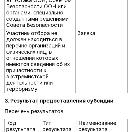
VII Устава ООН, Советом
Безопасности ООН или
органами, специально
созданными решениями
Совета Безопасности
Участник отбора не
Заявка
должен находиться в
перечне организаций и
физических лиц, в
отношении которых
имеются сведения об их
причастности к
экстремистской
деятельности или
терроризму
3. Результат предоставления субсидии
Перечень результатов
Код
Тип
Наименование
результата
результата
результата