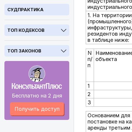
индустриального
индустриального
СУДПРАКТИКА
1. На территори
(промышленного)
инфраструктуры,
ТОП КОДЕКСОВ
резидентов инду
в таблице ниже:
ТОП ЗАКОНОВ
N
Наименовани
п/
объекта
п
1
2
Бесплатно на 2 дня
3
Получить доступ
Основанием для п
постановке на к
аренды третьим 