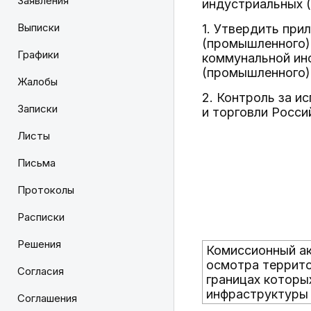
Заявления
индустриальных 
Выписки
1. Утвердить пр
(промышленного) 
Графики
коммунальной ин
(промышленного)
Жалобы
2. Контроль за 
Записки
и торговли Росси
Листы
Письма
Протоколы
Расписки
Решения
Комиссионный а
осмотра террито
Согласия
границах которы
инфраструктуры 
Соглашения