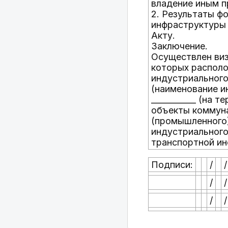
владение иным п
2. Результаты ф
инфраструктуры 
Акту.
Заключение.
Осуществлен виз
которых располо
индустриального
(наименование и
___________ (на 
объекты коммуна
(промышленного)
индустриального
транспортной ин
Подписи:
/
/
/
/
/
/