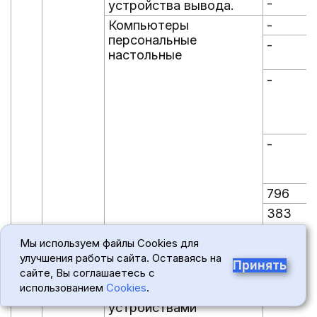
-
-
устройства вывода.
Компьютеры
-
-
персональные
-
-
настольные
-
-
-
-
796
383
Мы используем файлы Cookies для
23
26.30.11
Аппаратура
-
-
улучшения работы сайта. Оставаясь на
коммуникационная
Принять
сайте, Вы соглашаетесь с
передающая с
-
-
использованием
Cookies
.
приемными
устройствами