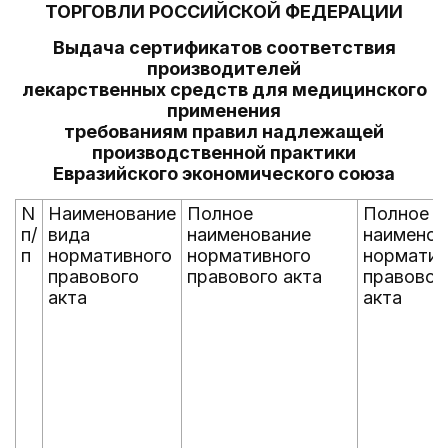
ТОРГОВЛИ РОССИЙСКОЙ ФЕДЕРАЦИИ
Выдача сертификатов соответствия
производителей
лекарственных средств для медицинского
применения
требованиям правил надлежащей
производственной практики
Евразийского экономического союза
N
Наименование
Полное
Полное
п/
вида
наименование
наименов
п
нормативного
нормативного
норматив
правового
правового акта
правовог
акта
акта