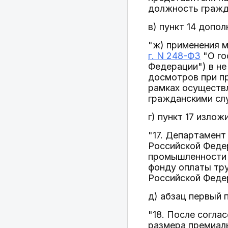
должность гражд
в) пункт 14 допо
"ж) применения 
г. N 248-ФЗ
"О го
Федерации") в не
досмотров при пр
рамках осуществ
гражданскими слу
г) пункт 17 изло
"17. Департамен
Российской Феде
промышленности 
фонду оплаты тру
Российской Федер
д) абзац первый 
"18. После согл
размера премиал