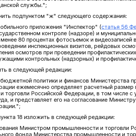
анской службы.";
лнить подпунктом "ж" следующего содержания:
мобильного приложения "Инспектор" (
статья 56 Ф
сударственном контроле (надзоре) и муниципальн
 менее 80 процентах фотосъемок и видеозаписей 
оведении инспекционных визитов, рейдовых осмот
ления осмотров при проведении профилактических
жащими контрольных (надзорных) и профилактиче
жить в следующей редакции:
т бюджетной политики и финансов Министерства п
рации ежемесячно определяет расчетный размер
и торговли Российской Федерации, в том числе с
да, и представляет его на согласование Министр
ации.";
пункта 18 изложить в следующей редакции:
асования Министром промышленности и торговли Р
ьного фонда Министерства промышленности и тор