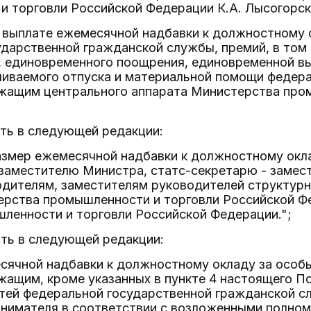
 торговли Российской Федерации К.А. Лысогорско
 выплате ежемесячной надбавки к должностному 
дарственной гражданской службы, премий, в том 
, единовременного поощрения, единовременной в
чиваемого отпуска и материальной помощи федер
жащим центрального аппарата Министерства пром
ить в следующей редакции:
размер ежемесячной надбавки к должностному окл
заместителю Министра, статс-секретарю - замес
одителям, заместителям руководителей структур
ерства промышленности и торговли Российской Ф
ленности и торговли Российской Федерации.";
ить в следующей редакции:
есячной надбавки к должностному окладу за особ
жащим, кроме указанных в пункте 4 настоящего 
тей федеральной государственной гражданской с
нимателя в соответствии с возложенными полном