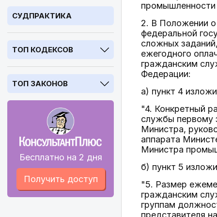
промышленности и
СУДПРАКТИКА
2. В Положении о
федеральной госу
сложных заданий
ТОП КОДЕКСОВ
ежегодного опла
гражданским слу
Федерации:
ТОП ЗАКОНОВ
а) пункт 4 излож
"4. Конкретный 
службы первому 
Министра, руков
аппарата Минист
Министра промыш
Бесплатно на 2 дня
б) пункт 5 излож
Получить доступ
"5. Размер ежем
гражданским слу
группам должнос
представителя на