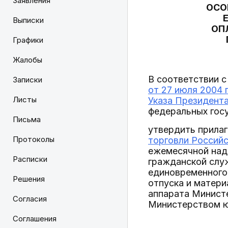
Заявления
ОСО
Выписки
ОП
Графики
Жалобы
В соответствии с
Записки
от 27 июля 2004 
Листы
Указа Президента
федеральных гос
Письма
утвердить прилаг
Протоколы
торговли Российс
ежемесячной над
Расписки
гражданской служ
единовременного
Решения
отпуска и матер
аппарата Минист
Согласия
Министерством юс
Соглашения