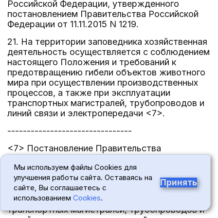
Российской Федерации, утвержденного
постановлением Правительства Российской
Федерации от 11.11.2015 N 1219.
21. На территории заповедника хозяйственная
деятельность осуществляется с соблюдением
настоящего Положения и требований к
предотвращению гибели объектов животного
мира при осуществлении производственных
процессов, а также при эксплуатации
транспортных магистралей, трубопроводов и
линий связи и электропередачи <7>.
--------------------------------
<7> Постановление Правительства
Российской Федерации от 31.05.2025 N 813
Мы используем файлы Cookies для
"Об утверждении требований к
улучшения работы сайта. Оставаясь на
предотвращению гибели объектов животного
Принять
сайте, Вы соглашаетесь с
мира при осуществлении производственных
использованием
Cookies
.
процессов, а также при эксплуатации
транспортных магистралей, трубопроводов и