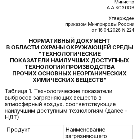
Министр
А.А.КОЗЛОВ
Утвержден
приказом Минприроды России
от 16.04.2026 N 224
НОРМАТИВНЫЙ ДОКУМЕНТ
В ОБЛАСТИ ОХРАНЫ ОКРУЖАЮЩЕЙ СРЕДЫ
"ТЕХНОЛОГИЧЕСКИЕ
ПОКАЗАТЕЛИ НАИЛУЧШИХ ДОСТУПНЫХ
ТЕХНОЛОГИЙ ПРОИЗВОДСТВА
ПРОЧИХ ОСНОВНЫХ НЕОРГАНИЧЕСКИХ
ХИМИЧЕСКИХ ВЕЩЕСТВ"
Таблица 1. Технологические показатели
выбросов загрязняющих веществ в
атмосферный воздух, соответствующие
наилучшим доступным технологиям (далее -
НДТ)
Продукт
Наименование
Е
загрязняющего
и