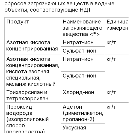
сбросов загрязняющих веществ в водные
объекты, соответствующие НДТ
Продукт
Наименование
Единица
загрязняющего
измерени
вещества <*>
Азотная кислота
Нитрат-ион
кг/т
концентрированная
Сульфат-ион
Азотная кислота
Нитрат-ион
кг/т
концентрированная,
кислота азотная
Сульфат-ион
специальная,
меланж кислотный
Трихлорсилан и
Хлорид-ион
кг/т
тетрахлорсилан
Пероксид
Ацетон
кг/т
водорода
(диметилкетон,
(изопропиловый
пропанон-2)
способ
Уксусная
производства)