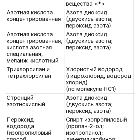
вещества <*>
Азотная кислота
Азота диоксид
кг
концентрированная
(двуокись азота;
пероксид азота)
Азотная кислота
Азота диоксид
кг
концентрированная,
(двуокись азота;
кислота азотная
пероксид азота)
специальная,
меланж кислотный
Трихлорсилан и
Хлористый водород
кг
тетрахлорсилан
(гидрохлорид, водород
хлорид)
(по молекуле HC1)
Стронций
Азота диоксид
кг
азотнокислый
(двуокись азота;
пероксид азота)
Пероксид
Спирт изопропиловый
кг
водорода
(пропан-2-ол;
(изопропиловый
изопропанол;
способ
диметилкарбинол;