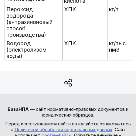
кислота
Пероксид
ХПК
кг/т
водорода
(антрахиноновый
способ
производства)
Водород
ХПК
кг/тыс.
(электролизом
нм3
воды)
БазаНПА
— сайт нормативно-правовых документов и
юридических образцов.
Перед использованием сайта пожалуйста ознакомьтесь
с
Политикой обработки персональных данных
. Сайт
использует
cookie-файлы
. Обратите внимание -