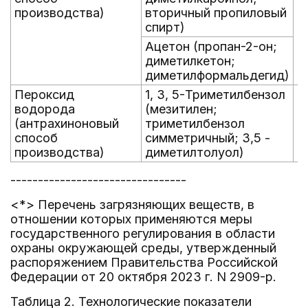
производства)
вторичный пропиловый
спирт)
Ацетон (пропан-2-он;
диметилкетон;
диметилформальдегид)
Пероксид
1, 3, 5-Триметилбензол
кг
водорода
(мезитилен;
(антрахиноновый
триметилбензол
способ
симметричный; 3,5 -
производства)
диметилтолуол)
--------------------------------
<*> Перечень загрязняющих веществ, в
отношении которых применяются меры
государственного регулирования в области
охраны окружающей среды, утвержденный
распоряжением Правительства Российской
Федерации от 20 октября 2023 г. N 2909-р.
Таблица 2. Технологические показатели