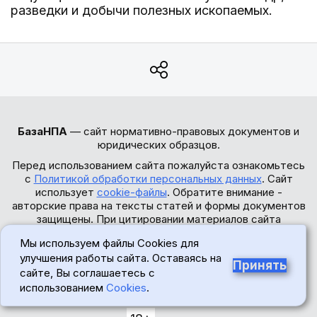
разведки и добычи полезных ископаемых.
БазаНПА
— сайт нормативно-правовых документов и
юридических образцов.
Перед использованием сайта пожалуйста ознакомьтесь
с
Политикой обработки персональных данных
. Сайт
использует
cookie-файлы
. Обратите внимание -
авторские права на тексты статей и формы документов
защищены. При цитировании материалов сайта
обязательна установка прямой активной гиперссылки.
Мы используем файлы Cookies для
Правовой рубрикатор
Лента обновлений
улучшения работы сайта. Оставаясь на
Принять
сайте, Вы соглашаетесь с
Обратная связь
использованием
Cookies
.
© 2017-2026