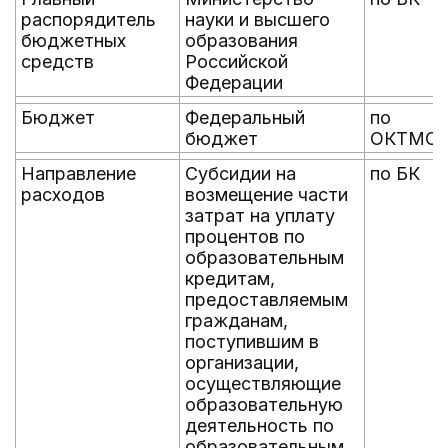
распорядитель
науки и высшего
бюджетных
образования
средств
Российской
Федерации
Бюджет
Федеральный
по
бюджет
ОКТМО
Направление
Субсидии на
по БК
расходов
возмещение части
затрат на уплату
процентов по
образовательным
кредитам,
предоставляемым
гражданам,
поступившим в
организации,
осуществляющие
образовательную
деятельность по
образовательным