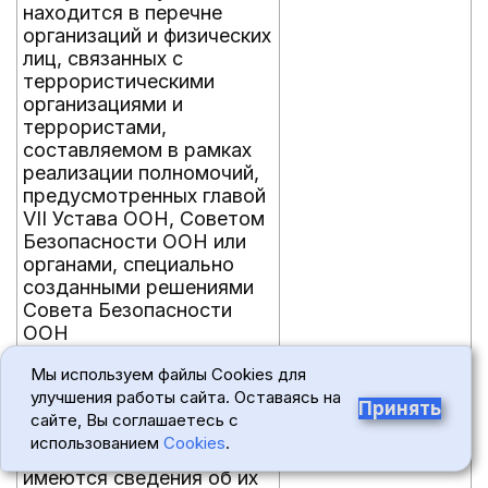
находится в перечне
организаций и физических
лиц, связанных с
террористическими
организациями и
террористами,
составляемом в рамках
реализации полномочий,
предусмотренных главой
VII Устава ООН, Советом
Безопасности ООН или
органами, специально
созданными решениями
Совета Безопасности
ООН
Участник отбора не
Заявка
Мы используем файлы Cookies для
должен находиться в
улучшения работы сайта. Оставаясь на
перечне организаций и
Принять
сайте, Вы соглашаетесь с
физических лиц, в
использованием
Cookies
.
отношении которых
имеются сведения об их