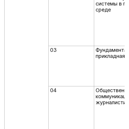
системы в г
среде
03
Фундаментал
прикладная 
04
Общественн
коммуникаци
журналистик