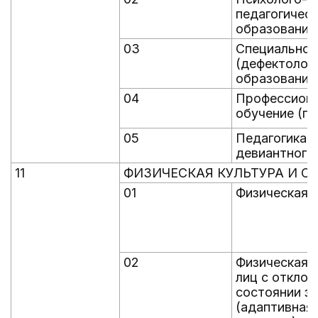
педагогичес
образование
03
Специальное
(дефектолог
образование
04
Профессион
обучение (по
05
Педагогика и
девиантного
11
ФИЗИЧЕСКАЯ КУЛЬТУРА И С
01
Физическая 
02
Физическая 
лиц с отклон
состоянии з
(адаптивная