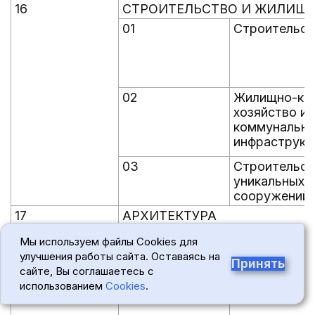
16
СТРОИТЕЛЬСТВО И ЖИЛИЩ
01
Строительст
02
Жилищно-ко
хозяйство и
коммунальна
инфраструкт
03
Строительст
уникальных з
сооружений
17
АРХИТЕКТУРА
01
Архитектура
Мы используем файлы Cookies для
улучшения работы сайта. Оставаясь на
Принять
сайте, Вы соглашаетесь с
02
Градостроит
использованием
Cookies
.