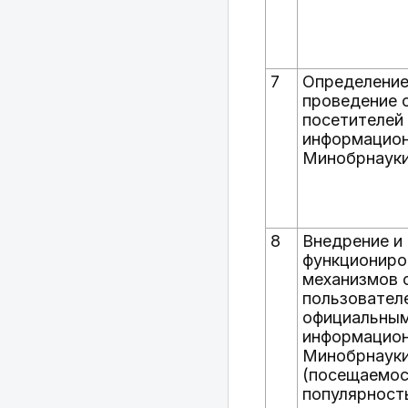
7
Определение
проведение 
посетителей
информацион
Минобрнауки
8
Внедрение и
функциониро
механизмов 
пользовател
официальны
информацио
Минобрнауки
(посещаемос
популярност