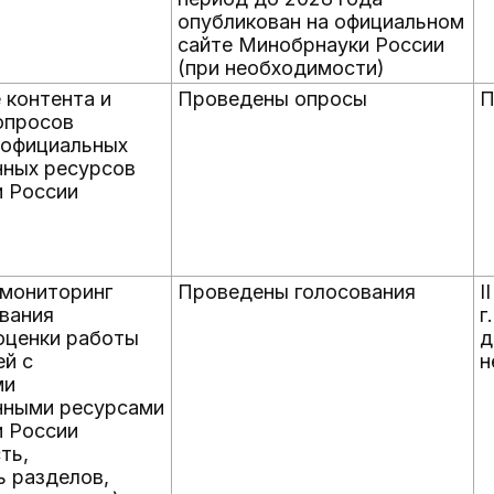
опубликован на официальном
сайте Минобрнауки России
(при необходимости)
 контента и
Проведены опросы
П
опросов
 официальных
ных ресурсов
 России
 мониторинг
Проведены голосования
I
вания
г.
оценки работы
д
ей с
н
ми
нными ресурсами
 России
ть,
ь разделов,