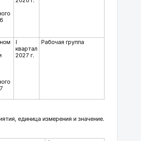
2026 г.
ного
26
ьном
I
Рабочая группа
квартал
и
2027 г.
ного
7
ятия, единица измерения и значение.