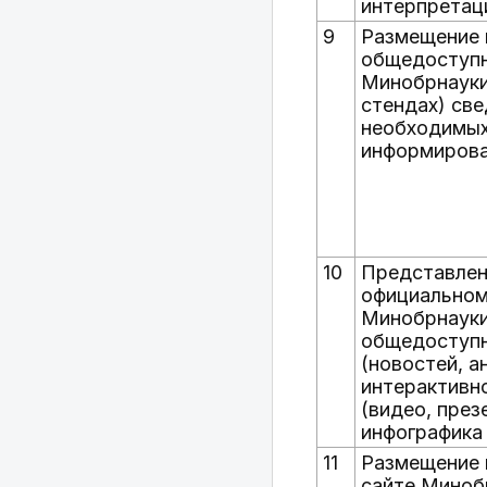
интерпретац
9
Размещение 
общедоступ
Минобрнауки
стендах) све
необходимых
информирова
10
Представлен
официальном
Минобрнауки
общедоступ
(новостей, а
интерактивн
(видео, през
инфографика 
11
Размещение 
сайте Миноб