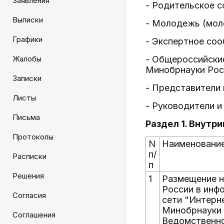
Заявления
- Родительское с
Выписки
- Молодежь (мол
Графики
- Экспертное соо
Жалобы
- Общероссийски
Минобрнауки Рос
Записки
- Представители
Листы
- Руководители 
Письма
Раздел 1. Внутр
Протоколы
N
Наименовани
п/
Расписки
п
Решения
1
Размещение н
России в инф
Согласия
сети "Интерн
Минобрнауки 
Соглашения
Ведомственно