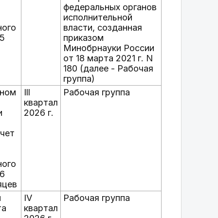
федеральных органов
исполнительной
ного
власти, созданная
25
приказом
Минобрнауки России
от 18 марта 2021 г. N
180 (далее - Рабочая
группа)
ьном
Ill
Рабочая группа
квартал
и
2026 г.
чет
ного
26
яцев
н
IV
Рабочая группа
та
квартал