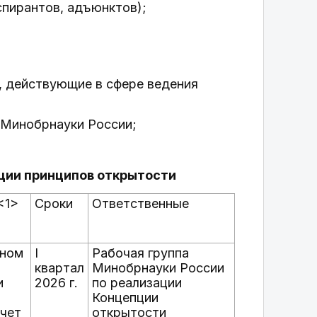
спирантов, адъюнктов);
, действующие в сфере ведения
 Минобрнауки России;
ации принципов открытости
<1>
Сроки
Ответственные
ьном
I
Рабочая группа
квартал
Минобрнауки России
и
2026 г.
по реализации
Концепции
чет
открытости