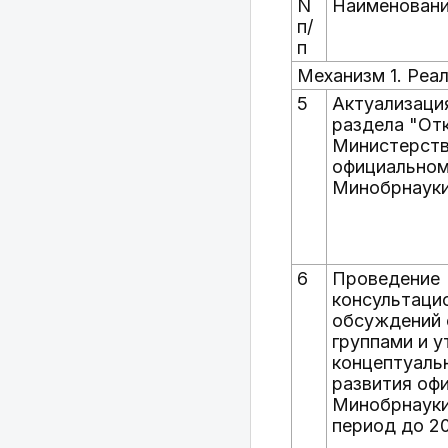
N
Наименовани
п/
п
Механизм 1. Реа
5
Актуализаци
раздела "От
Министерств
официальном
Минобрнауки
6
Проведение
консультаци
обсуждений 
группами и 
концептуаль
развития оф
Минобрнауки
период до 2