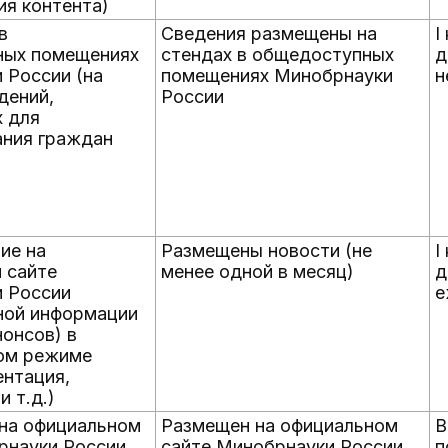
ия контента)
в
Сведения размещены на
I
ных помещениях
стендах в общедоступных
д
 России (на
помещениях Минобрнауки
н
дений,
России
 для
ния граждан
ие на
Размещены новости (не
I
 сайте
менее одной в месяц)
д
 России
е
ной информации
нонсов) в
ом режиме
ентация,
и т.д.)
на официальном
Размещен на официальном
В
рнауки России
сайте Минобрнауки России
п