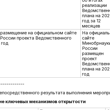
об итогах
реализации
Ведомствен
плана на 20
год за 12
месяцев
 размещение на официальном сайте
На официал
России проекта Ведомственного
сайте
 год
Минобрнаук
России
размещен
проект
Ведомствен
плана на 202
год
-------------
епосредственного результата выполнения меропри
тие ключевых механизмов открытости