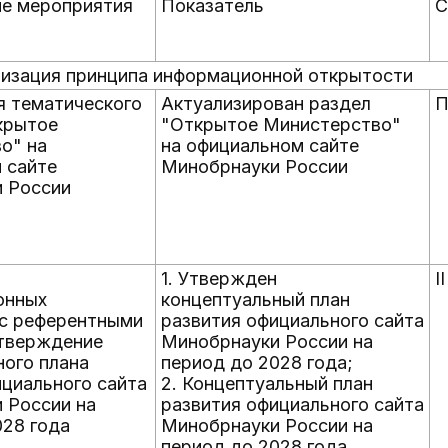
е мероприятия
Показатель
С
лизация принципа информационной открытости
я тематического
Актуализирован раздел
П
крытое
"Открытое Министерство"
о" на
на официальном сайте
 сайте
Минобрнауки России
 России
1. Утвержден
I
онных
концептуальный план
с референтными
развития официального сайта
утверждение
Минобрнауки России на
ного плана
период до 2028 года;
ициального сайта
2. Концептуальный план
 России на
развития официального сайта
028 года
Минобрнауки России на
период до 2028 года