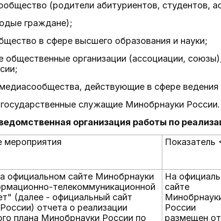
ообщество (родители абитуриентов, студентов, а
одые граждане);
бщество в сфере высшего образования и науки;
е общественные организации (ассоциации, союзы)
сии;
 медиасообщества, действующие в сфере ведения
и государственные служащие Минобрнауки России.
иведомственная организация работы по реализ
е мероприятия
Показатель 
а официальном сайте Минобрнауки
На официал
ормационно-телекоммуникационной
сайте
ет" (далее - официальный сайт
Минобрнаук
России) отчета о реализации
России
го плана Минобрнауки России по
размещен от