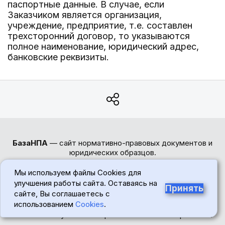
паспортные данные. В случае, если
Заказчиком является организация,
учреждение, предприятие, т.е. составлен
трехсторонний договор, то указываются
полное наименование, юридический адрес,
банковские реквизиты.
БазаНПА
— сайт нормативно-правовых документов и
юридических образцов.
Перед использованием сайта пожалуйста ознакомьтесь
Мы используем файлы Cookies для
с
Политикой обработки персональных данных
. Сайт
улучшения работы сайта. Оставаясь на
использует
cookie-файлы
. Обратите внимание -
Принять
сайте, Вы соглашаетесь с
авторские права на тексты статей и формы документов
использованием
Cookies
.
защищены. При цитировании материалов сайта
обязательна установка прямой активной гиперссылки.