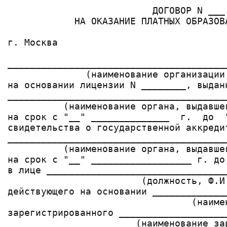
                          ДОГОВОР N ___

            НА ОКАЗАНИЕ ПЛАТНЫХ ОБРАЗОВА
г. Москва                              
_______________________________________
              (наименование организации,
на основании лицензии N ________, выдан
_______________________________________
          (наименование органа, выдавшег
на срок с "__" ______________  г.  до  
свидетельства о государственной аккреди
_______________________________________
          (наименование органа, выдавшег
на срок с "__" __________________ г. до
в лице ________________________________
                        (должность, Ф.И.
действующего на основании _____________
                                 (наимен
зарегистрированного ___________________
                       (наименование за