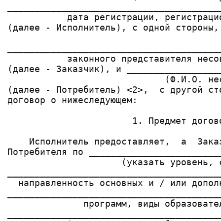
_______________________________________
           дата регистрации, регистрацио
(далее - Исполнитель), с одной стороны,
                                       
_______________________________________
           законного представителя несов
(далее - Заказчик), и _________________
                             (Ф.И.О. нес
(далее - Потребитель) <2>,  с другой ст
договор о нижеследующем:

                       1. Предмет догово
    Исполнитель предоставляет,  а  Зака
Потребителя по ________________________
                     (указать уровень, с
_______________________________________
  направленность основных и / или допол
_______________________________________
              программ, виды образовател
_______________________________________