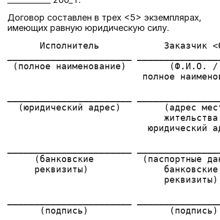
Договор составлен в трех <5> экземплярах,
имеющих равную юридическую силу.
      Исполнитель            Заказчик <
_______________________ _______________
 (полное наименование)        (Ф.И.О. / 
                         полное наименов
_______________________ _______________
  (юридический адрес)        (адрес мес
                             жительства
                          юридический ад
_______________________ _______________
     (банковские         (паспортные да
     реквизиты)              банковские 
                             реквизиты)

_______________________ _______________
      (подпись)               (подпись) 