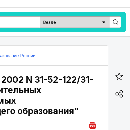
азование России
2002 N 31-52-122/31-
нительных
емых
его образования"