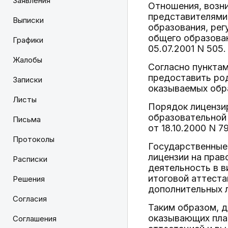
Заявления
Отношения, возн
представителями)
Выписки
образования, рег
общего образова
Графики
05.07.2001 N 505.
Жалобы
Согласно пунктам
предоставить ро
Записки
оказываемых обра
Листы
Порядок лицензи
образовательной
Письма
от 18.10.2000 N 79
Протоколы
Государственные
лицензии на прав
Расписки
деятельность в 
итоговой аттеста
Решения
дополнительных 
Согласия
Таким образом, 
оказывающих пла
Соглашения