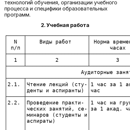
технологий обучения, организации учебного
процесса и специфики образовательных
программ.
2. Учебная работа
┌─────┬───────────────────┬─────────────────┬────────────────────┐
│  N  │    Виды работ     │ Норма времени в │     Примечания     │
│ п/п │                   │      часах      │                    │
├─────┼───────────────────┼─────────────────┼────────────────────┤
│  1  │         2         │        3        │         4          │
├─────┴───────────────────┴─────────────────┴────────────────────┤
│                       Аудиторные занятия                       │
├─────┬───────────────────┬─────────────────┬────────────────────┤
│2.1. │Чтение лекций (сту-│1 час за 1 акад. │                    │
│     │денты и аспиранты) │час              │                    │
├─────┼───────────────────┼─────────────────┼────────────────────┤
│2.2. │Проведение практи- │1 час на группу  │В дисплейных клас-  │
│     │ческих занятий, се-│за 1 акад. час   │сах, по медицинским,│
│     │минаров (студенты и│                 │лингвистическим и   │
│     │аспираты)          │                 │художественным дис- │
│     │                   │                 │циплинам группа мо- │
│     │                   │                 │жет делиться на 2 - │
│     │                   │                 │3 подгруппы с учетом│
│     │                   │                 │специфики подготовки│
├─────┼───────────────────┼─────────────────┼────────────────────┤
│2.3. │Проведение лабора- │1 час на группу  │Подгруппа не менее 8│
│     │торных работ       │(подгруппу) за   │чел.                │
│     │                   │1 акад. час      │По медицинским дис- │
│     │                   │                 │циплинам подгруппа  │
│     │                   │                 │может быть уменьшена│
│     │                   │                 │до 6 человек        │
├─────┼───────────────────┼─────────────────┼────────────────────┤
│2.4. │Проведение темати- │1 час за 1 ака-  │Количество препода- │
│     │ческих дискуссий,  │дем. час каждому │вателей определяет  │
│     │научно-практических│преподавателю,   │руководство образо- │
│     │конференций, дело- │участвующему в   │вательного учрежде- │
│     │вых игр, анализа   │проведении       │ния                 │
│     │конкретных ситуа-  │                 │                    │
│     │ций, решения произ-│                 │                    │
│     │водственных задач и│                 │                    │
│     │т.д.               │                 │                    │
├─────┼───────────────────┼─────────────────┼────────────────────┤
│2.5. │Проведение выездных│1 час за 1 акад. │                    │
│     │тематических заня- │час на группу    │                    │
│     │тий на предприятиях│(подгруппу)      │                    │
│     │и в организациях   │                 │                    │
├─────┴───────────────────┴─────────────────┴────────────────────┤
│                          Консультации                          │
├─────┬───────────────────┬─────────────────┬────────────────────┤
│2.6. │Проведение консуль-│От общего числа  │                    │
│     │таций по учебным   │лекционных часов │                    │
│     │дисциплинам        │на изучение каж- │                    │
│     │                   │дой дисциплины по│                    │
│     │                   │учебному плану на│                    │
│     │                   │1 группу:        │                    │
│     │                   │5% - по очной    │                    │
│     │                   │форме обучения;  │                    │
│     │                   │10% - по очно-за-│                    │
│     │                   │очной (вечерней) │                    │
│     │                   │форме обучения;  │                    │
│     │                   │15% - по заочной │                    │
│     │                   │форме обучения и │                    │
│     │                   │экстернату       │                    │
├─────┼───────────────────┼─────────────────┼────────────────────┤
│2.7. │Проведение консуль-│Перед вступитель-│                    │
│     │таций перед экзаме-│ным испытанием - │                    │
│     │нами               │2 часа на поток, │                    │
│     │                   │перед промежуточ-│                    │
│     │                   │ной аттестацией -│                    │
│     │                   │2 часа на группу,│                    │
│     │                   │перед итоговой   │                    │
│     │                   │аттестацией сту- │                    │
│     │                   │дентов и аспиран-│                    │
│     │                   │тов - 2 часа на  │                    │
│     │                   │группу           │                    │
├─────┼───────────────────┼─────────────────┼────────────────────┤
│2.8. │Индивидуальные кон-│При сроке обуче- │                    │
│     │сультации по про-  │ния              │                    │
│     │граммам дополните- │от 4 до 6 месяцев│                    │
│     │льного профессиона-│- 40 часов и при │                    │
│     │льного образования │сроке обучения   │                    │
│     │                   │от 1 до 3 месяцев│                    │
│     │                   │- 20 часов на    │                    │
│     │                   │каждого слушателя│                    │
├─────┴───────────────────┴─────────────────┴────────────────────┤
│                            Контроль                            │
├─────┬───────────────────┬─────────────────┬────────────────────┤
│2.9. │Прием устных и     │4 часа на прове- │Работу проверяет    │
│     │письменных вступи- │дение экзамена на│один преподаватель  │
│     │тельных экзаменов в│поток поступа-   │                    │
│     │вузы и выпускных   │ющих;            │                    │
│     │экзаменов на подго-│0,3 часа на про- │                    │
│     │товительных отделе-│верку каждой     │                    │
│     │ниях               │письменной рабо- │                    │
│