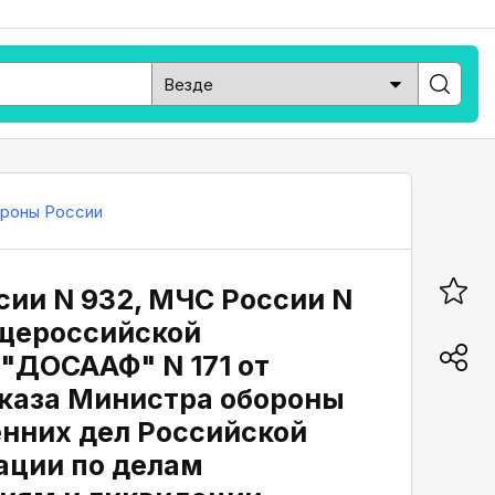
роны России
сии N 932, МЧС России N
бщероссийской
"ДОСААФ" N 171 от
иказа Министра обороны
нних дел Российской
ации по делам