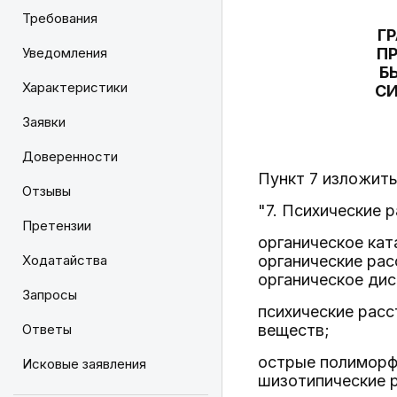
Требования
Г
Уведомления
П
Б
Характеристики
СИ
Заявки
Доверенности
Пункт 7 изложит
Отзывы
"7. Психические 
Претензии
органическое кат
Ходатайства
органические рас
органическое дис
Запросы
психические расс
Ответы
веществ;
острые полиморф
Исковые заявления
шизотипические 