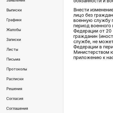
Заявления
обязанности и во
Внести изменение
Выписки
лицо без граждан
Графики
военную службу 
период военного
Жалобы
Федерации от 20 
гражданин (иност
Записки
службе, не може
Федерации в пери
Листы
Министерством юс
приложению к на
Письма
Протоколы
Расписки
Решения
Согласия
Соглашения