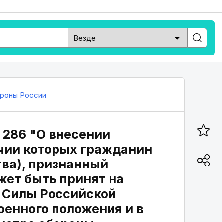
роны России
 286 "О внесении
ичии которых гражданин
тва), признанный
жет быть принят на
 Силы Российской
оенного положения и в