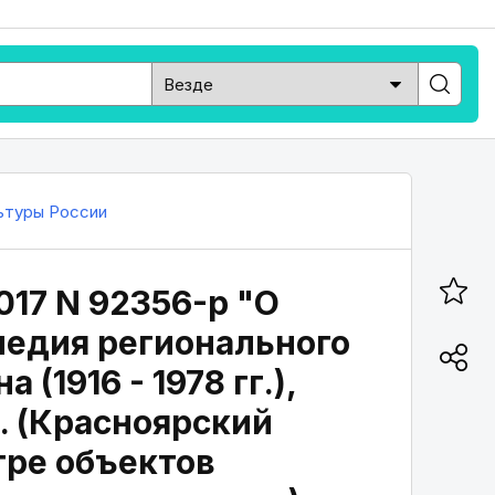
ьтуры России
017 N 92356-р "О
ледия регионального
1916 - 1978 гг.),
г. (Красноярский
тре объектов