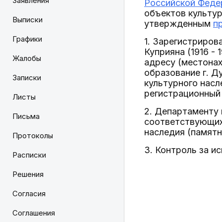
Заявления
Российской Федер
объектов культур
Выписки
утвержденным
п
Графики
1. Зарегистриров
Куприяна (1916 - 
Жалобы
адресу (местонах
образование г. Д
Записки
культурного насл
регистрационный
Листы
2. Департаменту 
Письма
соответствующих 
наследия (памятн
Протоколы
3. Контроль за и
Расписки
Решения
Согласия
Соглашения