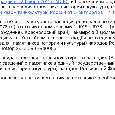
ации от 20 июля 2011 г. N 590
, и Положением о е
ного наследия (памятников истории и культуры) 
риказом Минкультуры России от 3 октября 2011 г. 
ать объект культурного наследия регионального 
1978 гг.), охотника-промысловика", 1916 - 1978 гг.
ождение): Красноярский край, Таймырский Долга
удинка, п. Усть-Авам, северное кладбище, в един
едия (памятников истории и культуры) народов Р
 номер 241710933940005.
государственной охраны культурного наследия (В.
сведений о памятнике в единый государственный
иков истории и культуры) народов Российской Фе
сполнением настоящего приказа оставляю за собой