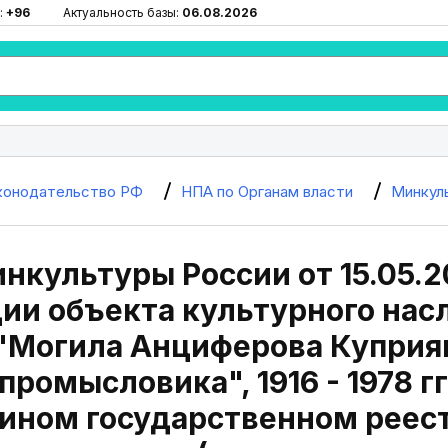
:
+96
Актуальность базы:
06.08.2026
конодательство РФ
НПА по Органам власти
Минкул
нкультуры России от 15.05.2
ии объекта культурного нас
"Могила Анциферова Куприяна (
промысловика", 1916 - 1978 г
дином государственном реес