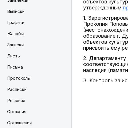
Заявления
объектов культур
утвержденным
п
Выписки
1. Зарегистриров
Графики
Прокопия Поповых,
(местонахождени
Жалобы
образование г. Д
объектов культур
Записки
присвоить ему р
Листы
2. Департаменту 
соответствующих 
Письма
наследия (памятн
Протоколы
3. Контроль за и
Расписки
Решения
Согласия
Соглашения