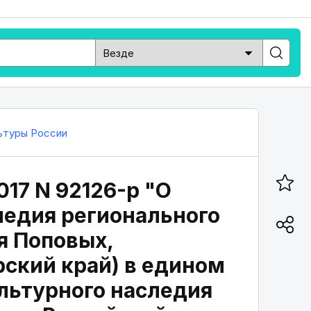
ьтуры России
017 N 92126-р "О
ледия регионального
я Поповых,
ярский край) в едином
льтурного наследия