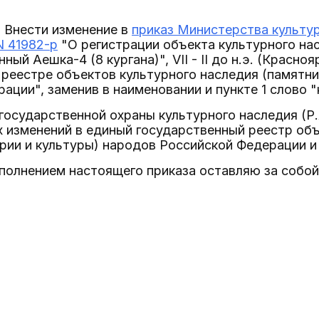
аз Внести изменение в
приказ Министерства культу
N 41982-р
"О регистрации объекта культурного на
ный Аешка-4 (8 кургана)", VII - II до н.э. (Красно
реестре объектов культурного наследия (памятни
ации", заменив в наименовании и пункте 1 слово "
государственной охраны культурного наследия (Р.
 изменений в единый государственный реестр объ
рии и культуры) народов Российской Федерации и 
сполнением настоящего приказа оставляю за собой