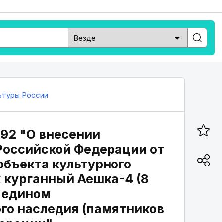
ьтуры России
892 "О внесении
Российской Федерации от
 объекта культурного
 курганный Аешка-4 (8
 в едином
го наследия (памятников