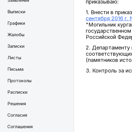
Заявления
приказываю:
Выписки
1. Внести в прик
сентября 2016 г. 
Графики
"Могильник курган
государственном 
Жалобы
Российской Федер
Записки
2. Департаменту 
соответствующих
Листы
(памятников исто
Письма
3. Контроль за и
Протоколы
Расписки
Решения
Согласия
Соглашения