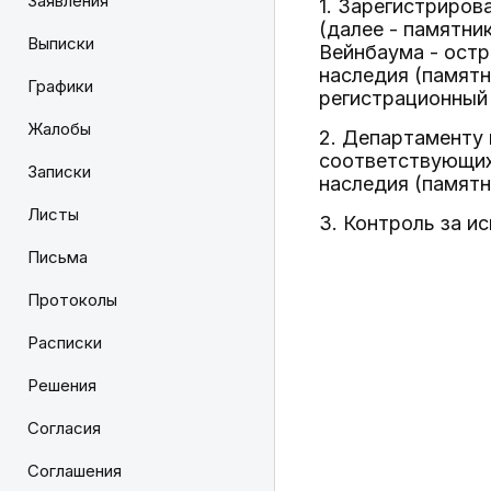
Заявления
1. Зарегистриров
(далее - памятни
Выписки
Вейнбаума - остр
наследия (памятн
Графики
регистрационный 
Жалобы
2. Департаменту 
соответствующих 
Записки
наследия (памятн
Листы
3. Контроль за и
Письма
Протоколы
Расписки
Решения
Согласия
Соглашения