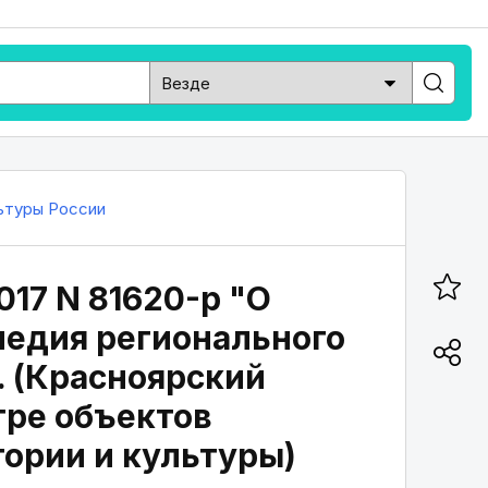
ьтуры России
017 N 81620-р "О
ледия регионального
. (Красноярский
тре объектов
тории и культуры)