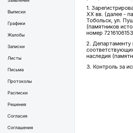
Заявления
1. Зарегистриров
Выписки
XX вв. (далее - 
Тобольск, ул. Пу
Графики
(памятников исто
номер 7216106153
Жалобы
2. Департаменту 
Записки
соответствующих 
наследия (памятн
Листы
3. Контроль за и
Письма
Протоколы
Расписки
Решения
Согласия
Соглашения