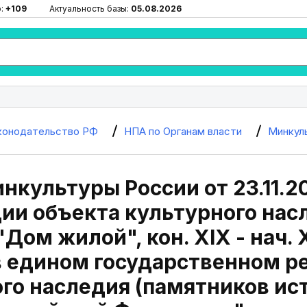
ю:
+109
Актуальность базы:
05.08.2026
конодательство РФ
НПА по Органам власти
Минкул
нкультуры России от 23.11.2
ии объекта культурного нас
"Дом жилой", кон. XIX - нач.
в едином государственном р
го наследия (памятников ис