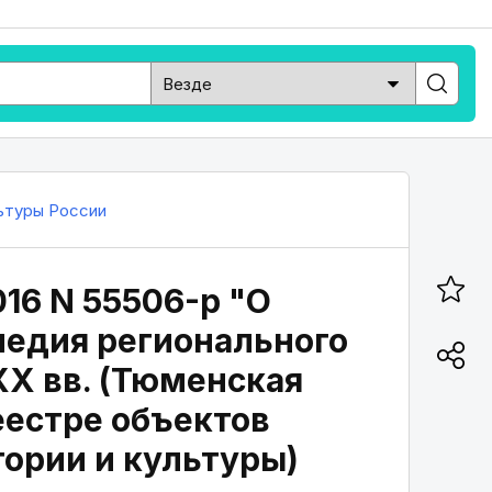
ьтуры России
016 N 55506-р "О
ледия регионального
 XX вв. (Тюменская
еестре объектов
тории и культуры)