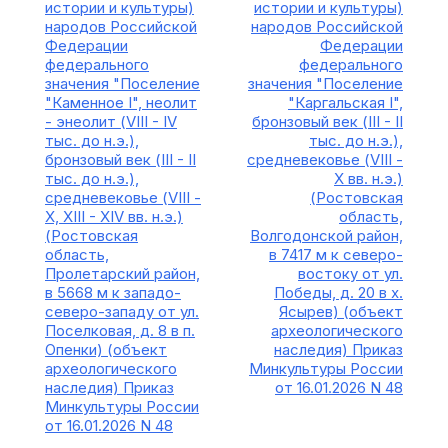
истории и культуры)
истории и культуры)
народов Российской
народов Российской
Федерации
Федерации
федерального
федерального
значения "Поселение
значения "Поселение
"Каменное I", неолит
"Каргальская I",
- энеолит (VIII - IV
бронзовый век (III - II
тыс. до н.э.),
тыс. до н.э.),
бронзовый век (III - II
средневековье (VIII -
тыс. до н.э.),
X вв. н.э.)
средневековье (VIII -
(Ростовская
X, XIII - XIV вв. н.э.)
область,
(Ростовская
Волгодонской район,
область,
в 7417 м к северо-
Пролетарский район,
востоку от ул.
в 5668 м к западо-
Победы, д. 20 в х.
северо-западу от ул.
Ясырев) (объект
Поселковая, д. 8 в п.
археологического
Опенки) (объект
наследия) Приказ
археологического
Минкультуры России
наследия) Приказ
от 16.01.2026 N 48
Минкультуры России
от 16.01.2026 N 48