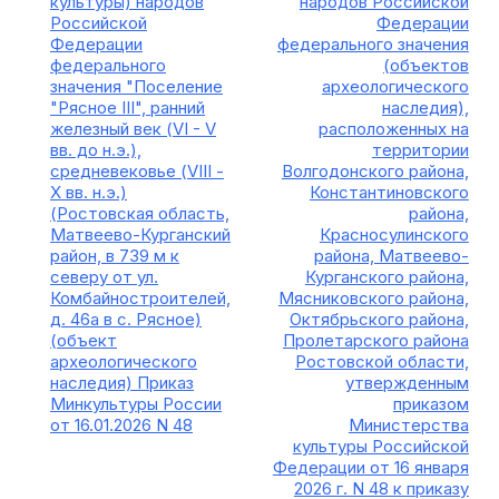
культуры) народов
народов Российской
Российской
Федерации
Федерации
федерального значения
федерального
(объектов
значения "Поселение
археологического
"Рясное III", ранний
наследия),
железный век (VI - V
расположенных на
вв. до н.э.),
территории
средневековье (VIII -
Волгодонского района,
X вв. н.э.)
Константиновского
(Ростовская область,
района,
Матвеево-Курганский
Красносулинского
район, в 739 м к
района, Матвеево-
северу от ул.
Курганского района,
Комбайностроителей,
Мясниковского района,
д. 46а в с. Рясное)
Октябрьского района,
(объект
Пролетарского района
археологического
Ростовской области,
наследия) Приказ
утвержденным
Минкультуры России
приказом
от 16.01.2026 N 48
Министерства
культуры Российской
Федерации от 16 января
2026 г. N 48 к приказу