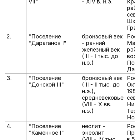
VII"
- XIV в. н.э.
Крас
райо
севе
Школ
Грач
2.
"Поселение
бронзовый век
Рост
"Дараганов I"
- ранний
Матв
железный век
райо
(III - I тыс. до
вост
н.э.)
Подг
Дара
3.
"Поселение
бронзовый век
Рост
"Донской III"
(III - II тыс. до
Октя
н.э.),
1980
средневековье
севе
(VIII - X вв.
Нико
н.э.)
Тере
Ново
4.
"Поселение
неолит -
Рост
"Каменное I"
энеолит
Прол
(VIII - IV тыс.
в 56