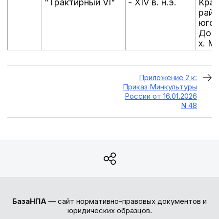
"Трактирный VI"
- XIV в. н.э.
Крас
райо
юго-
Добр
х. М
Приложение 2 к:
Приказ Минкультуры
России от 16.01.2026
N 48
БазаНПА
— сайт нормативно-правовых документов и
юридических образцов.