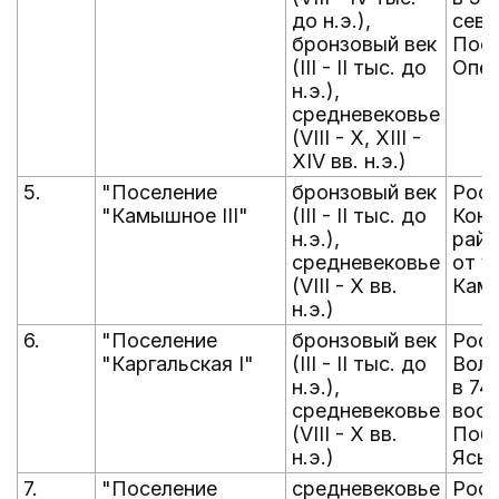
до н.э.),
севе
бронзовый век
Посе
(III - II тыс. до
Опен
н.э.),
средневековье
(VIII - X, XIII -
XIV вв. н.э.)
5.
"Поселение
бронзовый век
Рост
"Камышное III"
(III - II тыс. до
Конс
н.э.),
райо
средневековье
от ул
(VIII - X вв.
Кам
н.э.)
6.
"Поселение
бронзовый век
Рост
"Каргальская I"
(III - II тыс. до
Волг
н.э.),
в 74
средневековье
вост
(VIII - X вв.
Побе
н.э.)
Ясы
7.
"Поселение
средневековье
Рост