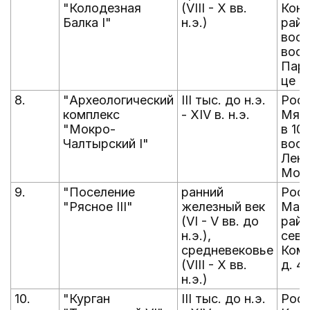
"Колодезная
(VIII - X вв.
Конс
Балка I"
н.э.)
райо
вост
вост
Парк
це Б
8.
"Археологический
III тыс. до н.э.
Рост
комплекс
- XIV в. н.э.
Мясн
"Мокро-
в 10
Чалтырский I"
вост
Ленин
Мок
9.
"Поселение
ранний
Рост
"Рясное III"
железный век
Матв
(VI - V вв. до
райо
н.э.),
севе
средневековье
Комб
(VIII - X вв.
д. 4
н.э.)
10.
"Курган
III тыс. до н.э.
Рост