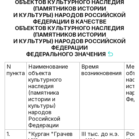
ОБЪЕКТОВ КУЛЬТУРНОГО НАСЛЕДИЯ
(ПАМЯТНИКОВ ИСТОРИИ
И КУЛЬТУРЫ) НАРОДОВ РОССИЙСКОЙ
ФЕДЕРАЦИИ В КАЧЕСТВЕ
ОБЪЕКТОВ КУЛЬТУРНОГО НАСЛЕДИЯ
(ПАМЯТНИКОВ ИСТОРИИ
И КУЛЬТУРЫ) НАРОДОВ РОССИЙСКОЙ
ФЕДЕРАЦИИ
ФЕДЕРАЛЬНОГО ЗНАЧЕНИЯ
N
Наименование
Время
Мес
пункта
объекта
возникновения
объе
культурного
насл
наследия
исто
(памятника
наро
истории и
Фед
культуры)
народов
Российской
Федерации
1.
"Курган "Грачев
III тыс. до н.э.
Рост