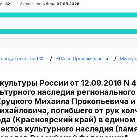
ю:
+82
Актуальность базы:
07.08.2026
конодательство РФ
НПА по Органам власти
Минкул
ультуры России от 12.09.2016 N 
льтурного наследия регионального
руцкого Михаила Прокопьевича и 
хайловича, погибшего от рук колча
ода (Красноярский край) в едино
ектов культурного наследия (пам