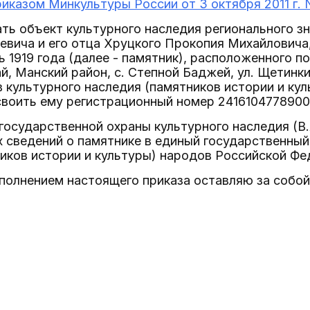
риказом Минкультуры России от 3 октября 2011 г. 
ать объект культурного наследия регионального з
вича и его отца Хруцкого Прокопия Михайловича,
ль 1919 года (далее - памятник), расположенного 
й, Манский район, с. Степной Баджей, ул. Щетинк
 культурного наследия (памятников истории и ку
своить ему регистрационный номер 2416104778900
государственной охраны культурного наследия (В.
сведений о памятнике в единый государственный
иков истории и культуры) народов Российской Фе
сполнением настоящего приказа оставляю за собой