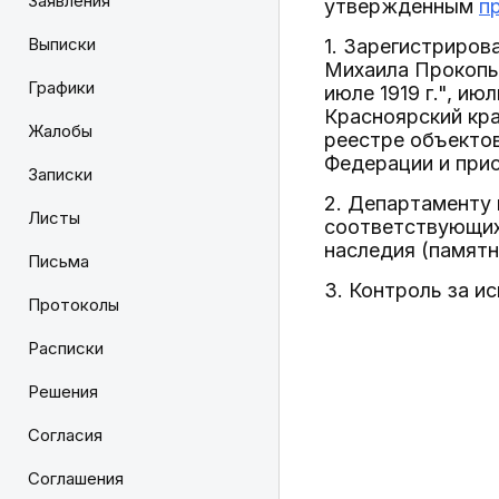
Заявления
утвержденным
п
Выписки
1. Зарегистриров
Михаила Прокопье
Графики
июле 1919 г.", ию
Красноярский кра
Жалобы
реестре объектов
Федерации и при
Записки
2. Департаменту 
Листы
соответствующих 
наследия (памятн
Письма
3. Контроль за и
Протоколы
Расписки
Решения
Согласия
Соглашения