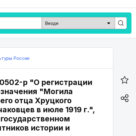
ьтуры России
40502-р "О регистрации
 значения "Могила
его отца Хруцкого
ковцев в июле 1919 г.",
м государственном
ятников истории и