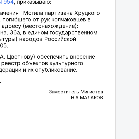
N 954
, приказываю:
начения "Могила партизана Хруцкого
 погибшего от рук колчаковцев в
по адресу (местонахождение):
ина, 36а, в едином государственном
льтуры) народов Российской
05.
А. Цветнову) обеспечить внесение
 реестр объектов культурного
дерации и их опубликование.
.
Заместитель Министра
Н.А.МАЛАКОВ