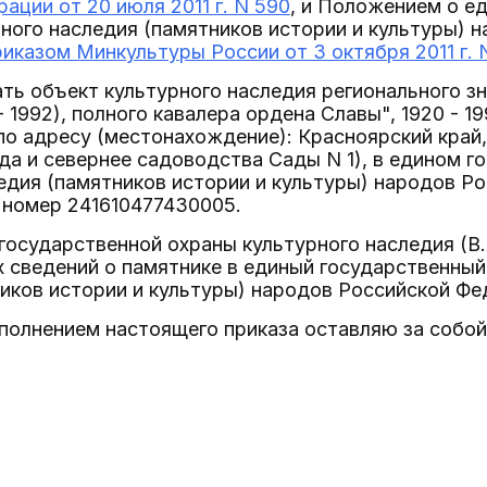
ации от 20 июля 2011 г. N 590
, и Положением о е
ного наследия (памятников истории и культуры) 
риказом Минкультуры России от 3 октября 2011 г. 
ать объект культурного наследия регионального 
 1992), полного кавалера ордена Славы", 1920 - 199
о адресу (местонахождение): Красноярский край,
да и севернее садоводства Сады N 1), в едином 
едия (памятников истории и культуры) народов Р
 номер 241610477430005.
государственной охраны культурного наследия (В.
сведений о памятнике в единый государственный
иков истории и культуры) народов Российской Фе
сполнением настоящего приказа оставляю за собой