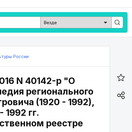
ьтуры России
016 N 40142-р "О
ледия регионального
овича (1920 - 1992),
 1992 гг.
рственном реестре