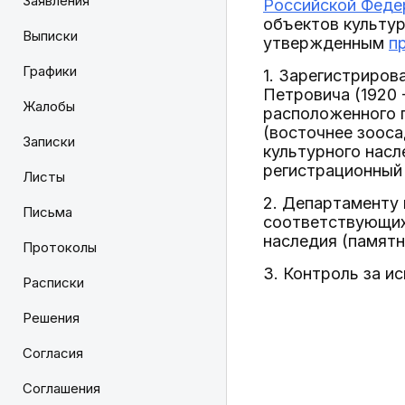
Заявления
Российской Федер
объектов культур
Выписки
утвержденным
п
Графики
1. Зарегистриров
Петровича (1920 -
Жалобы
расположенного п
(восточнее зооса
Записки
культурного насл
регистрационный
Листы
2. Департаменту 
Письма
соответствующих 
наследия (памятн
Протоколы
3. Контроль за и
Расписки
Решения
Согласия
Соглашения