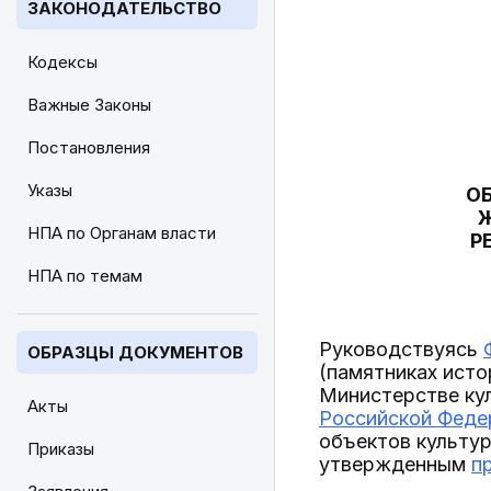
ЗАКОНОДАТЕЛЬСТВО
Кодексы
Важные Законы
Постановления
Указы
О
Ж
НПА по Органам власти
Р
НПА по темам
Руководствуясь
ОБРАЗЦЫ ДОКУМЕНТОВ
(памятниках исто
Министерстве ку
Акты
Российской Федер
объектов культур
Приказы
утвержденным
п