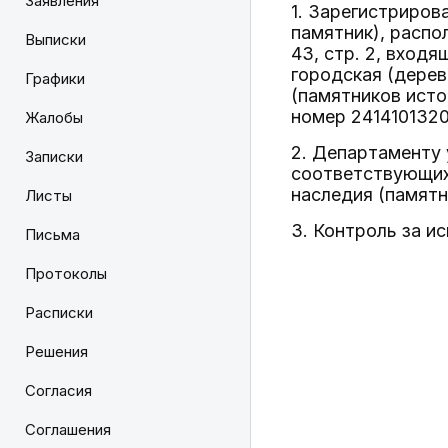
Заявления
1. Зарегистриров
памятник), распо
Выписки
43, стр. 2, вход
городская (дерев
Графики
(памятников исто
номер 2414101320
Жалобы
2. Департаменту 
Записки
соответствующих 
наследия (памятн
Листы
3. Контроль за и
Письма
Протоколы
Расписки
Решения
Согласия
Соглашения