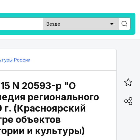
ьтуры России
15 N 20593-р "О
ледия регионального
 г. (Красноярский
тре объектов
тории и культуры)