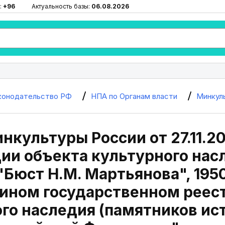
:
+96
Актуальность базы:
06.08.2026
конодательство РФ
НПА по Органам власти
Минкул
нкультуры России от 27.11.20
ии объекта культурного нас
"Бюст Н.М. Мартьянова", 1950
дином государственном реес
го наследия (памятников ис