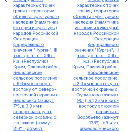
характерных точек
характерных точек
границ территории
границ территории
объекта культурного
объекта культурного
наследия (памятника
наследия (памятника
истории и культуры)
истории и культуры)
народов Российской
народов Российской
Федерации
Федерации
федерального
федерального
значения "Курган", III
значения "Курган", III
тыс. до н. э. - XIII в.
тыс. до н. э. - XIII в.
н.э. (Республика
н.э. (Республика
Крым, Сакский район,
Крым, Сакский район,
Веселовское
Воробьевское
сельское поселение,
сельское поселение,
в 6,6 км к северо-
в 2,0 км к востоку от
востоку от северо-
восточной окраины с.
восточной окраины с.
Фурманово (азимут
Веселовка (азимут
90°), в 1,2 км к юго-
7°), в 3,9 км к
востоку от южной
северо-западу от
окраины с.
северной окраины с.
Воробьево (азимут
Наташино (азимут
138°) (объект
316°) (объект
археологического