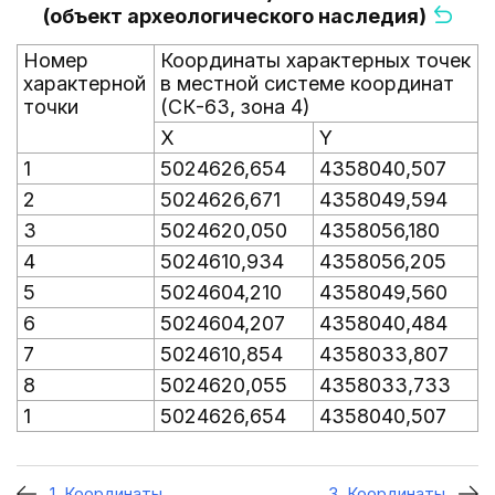
(объект археологического наследия)
Номер
Координаты характерных точек
характерной
в местной системе координат
точки
(СК-63, зона 4)
X
Y
1
5024626,654
4358040,507
2
5024626,671
4358049,594
3
5024620,050
4358056,180
4
5024610,934
4358056,205
5
5024604,210
4358049,560
6
5024604,207
4358040,484
7
5024610,854
4358033,807
8
5024620,055
4358033,733
1
5024626,654
4358040,507
1. Координаты
3. Координаты