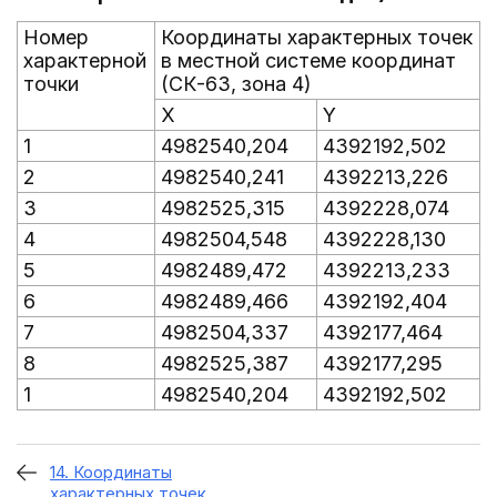
Номер
Координаты характерных точек
характерной
в местной системе координат
точки
(СК-63, зона 4)
X
Y
1
4982540,204
4392192,502
2
4982540,241
4392213,226
3
4982525,315
4392228,074
4
4982504,548
4392228,130
5
4982489,472
4392213,233
6
4982489,466
4392192,404
7
4982504,337
4392177,464
8
4982525,387
4392177,295
1
4982540,204
4392192,502
14. Координаты
характерных точек