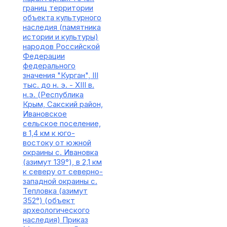
границ территории
объекта культурного
наследия (памятника
истории и культуры)
народов Российской
Федерации
федерального
значения "Курган", III
тыс. до н. э. - XIII в.
н.э. (Республика
Крым, Сакский район,
Ивановское
сельское поселение,
в 1,4 км к юго-
востоку от южной
окраины с. Ивановка
(азимут 139°), в 2,1 км
к северу от северно-
западной окраины с.
Тепловка (азимут
352°) (объект
археологического
наследия) Приказ