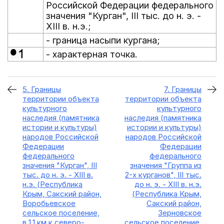
Российской Федерации федерального
значения "Курган", III тыс. до н. э. -
XIII в. н.э.;
- граница насыпи кургана;
- характерная точка.
5. Границы
7. Границы
территории объекта
территории объекта
культурного
культурного
наследия (памятника
наследия (памятника
истории и культуры)
истории и культуры)
народов Российской
народов Российской
Федерации
Федерации
федерального
федерального
значения "Курган", III
значения "Группа из
тыс. до н. э. - XIII в.
2-х курганов", III тыс.
н.э. (Республика
до н. э. - XIII в. н.э.
Крым, Сакский район,
(Республика Крым,
Воробьевское
Сакский район,
сельское поселение,
Зерновское
в 1,1 км к северо-
сельское поселение,