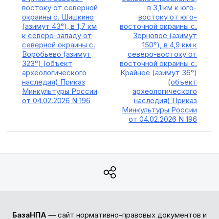
востоку от северной
в 3,1 км к юго-
окраины с. Шишкино
востоку от юго-
(азимут 43°), в 1,7 км
восточной окраины с.
к северо-западу от
Зерновое (азимут
северной окраины с.
150°), в 4,9 км к
Воробьево (азимут
северо-востоку от
323°) (объект
восточной окраины с.
археологического
Крайнее (азимут 36°)
наследия) Приказ
(объект
Минкультуры России
археологического
от 04.02.2026 N 196
наследия) Приказ
Минкультуры России
от 04.02.2026 N 196
БазаНПА
— сайт нормативно-правовых документов и